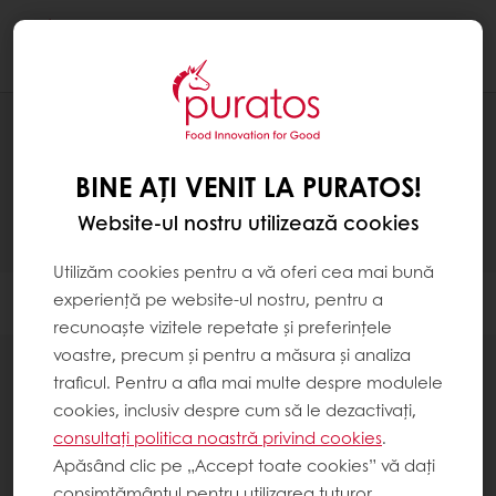
Togg
navi
PRODUSE
BINE AȚI VENIT LA PURATOS!
Website-ul nostru utilizează cookies
Utilizăm cookies pentru a vă oferi cea mai bună
experiență pe website-ul nostru, pentru a
Filtrare
recunoaște vizitele repetate și preferințele
voastre, precum și pentru a măsura și analiza
traficul. Pentru a afla mai multe despre modulele
cookies, inclusiv despre cum să le dezactivați,
consultați politica noastră privind cookies
.
2
items
Apăsând clic pe „Accept toate cookies” vă dați
consimțământul pentru utilizarea tuturor