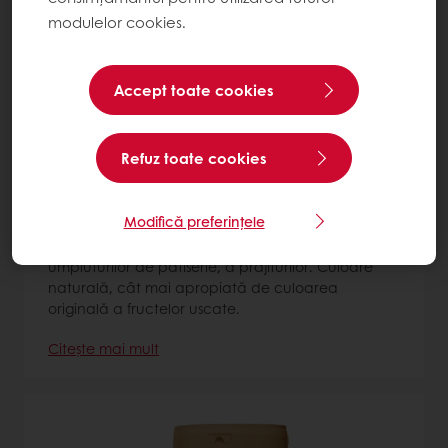
modulelor cookies.
Accept toate cookies
Refuz toate cookies
Pralirex Fistic PatisFrance
Modifică preferințele
Pastă de fistic 100% pură. Ideală pentru
aromatizarea înghețatei, a cremelor și a
umpluturilor de patiserie, a prăjiturilor. Culoare
naturală, cât mai apropiată de culoarea
originală a fructelor uscate.
Citește mai mult