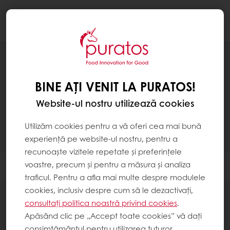
Togg
navi
PRODUSE
BINE AȚI VENIT LA PURATOS!
Website-ul nostru utilizează cookies
Utilizăm cookies pentru a vă oferi cea mai bună
belcolade
experiență pe website-ul nostru, pentru a
recunoaște vizitele repetate și preferințele
voastre, precum și pentru a măsura și analiza
Filtrare
traficul. Pentru a afla mai multe despre modulele
cookies, inclusiv despre cum să le dezactivați,
consultați politica noastră privind cookies
.
Apăsând clic pe „Accept toate cookies” vă dați
consimțământul pentru utilizarea tuturor