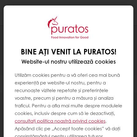
Togg
navi
PRODUSE
BINE AȚI VENIT LA PURATOS!
Website-ul nostru utilizează cookies
Utilizăm cookies pentru a vă oferi cea mai bună
experiență pe website-ul nostru, pentru a
Filtrare
recunoaște vizitele repetate și preferințele
voastre, precum și pentru a măsura și analiza
traficul. Pentru a afla mai multe despre modulele
cookies, inclusiv despre cum să le dezactivați,
consultați politica noastră privind cookies
.
Apăsând clic pe „Accept toate cookies” vă dați
Amelioratori pentru panificație
consimțământul pentru utilizarea tuturor