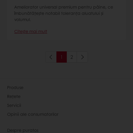
Ameliorator universal premium pentru pâine, ce
îmbunătățește notabil toleranța aluatului și
volumul.
Citește mai mult
1
2
Produse
Rețete
Servicii
Opinii ale consumatorilor
Despre puratos