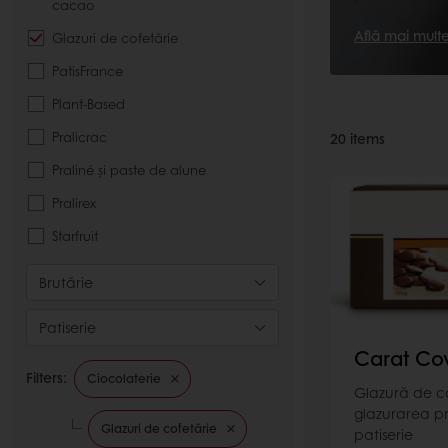
cacao
Află mai mult
Glazuri de cofetărie
PatisFrance
Plant-Based
Pralicrac
20
items
Praliné și paste de alune
Pralirex
Starfruit
Brutărie
Patiserie
Carat Cov
Filters:
Ciocolaterie
Glazură de c
glazurarea pr
Glazuri de cofetărie
patiserie