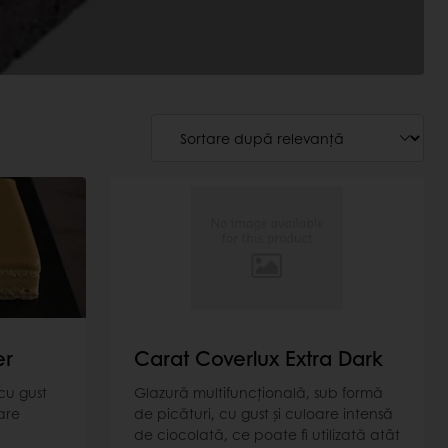
er
Carat Coverlux Extra Dark
cu gust
Glazură multifuncţională, sub formă
are
de picături, cu gust şi culoare intensă
de ciocolată, ce poate fi utilizată atât