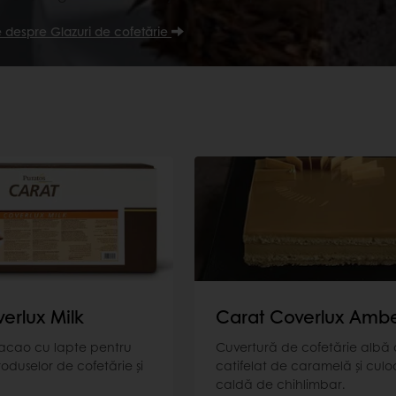
e despre Glazuri de cofetărie
erlux Milk
Carat Coverlux Amb
acao cu lapte pentru
Cuvertură de cofetărie albă 
oduselor de cofetărie şi
catifelat de caramelă și culo
caldă de chihlimbar.