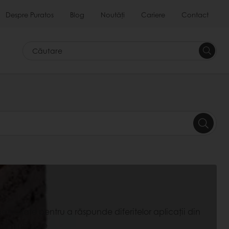
Despre Puratos
Blog
Noutăți
Cariere
Contact
Căutar
ezvoltate pentru a răspunde diferitelor aplicații din
ă în utilizare