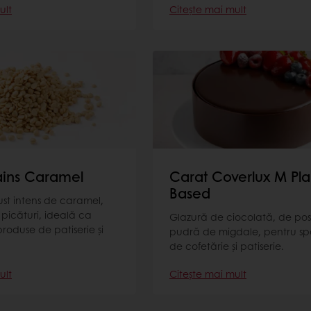
ult
Citește mai mult
ains Caramel
Carat Coverlux M Pla
Based
st intens de caramel,
picături, ideală ca
Glazură de ciocolată, de pos
produse de patiserie și
pudră de migdale, pentru spe
de cofetărie și patiserie.
ult
Citește mai mult