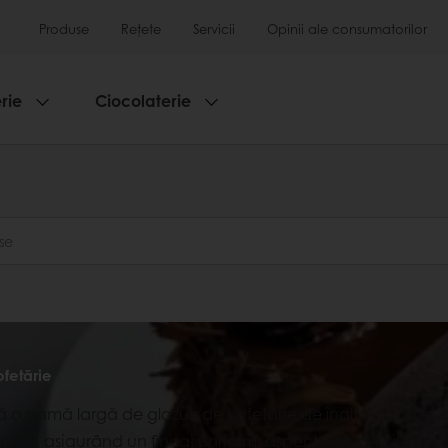
Produse
Rețete
Servicii
Opinii ale consumatorilor
rie
Ciocolaterie
ofetărie
ă o gamă largă de glazuri de cofetărie de înaltă calitate, d
nică, asigurând un finisaj uniform, aspect atractiv și ușurinț