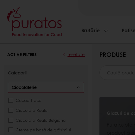
Brutărie
Patise
PRODUSE
ACTIVE FILTERS
resetare
Categorii
Ciocolaterie
Cacao-Trace
Ciocolată Reală
Glazuri de c
Ciocolată Reală Belgiană
Puratos ofer
Creme pe bază de grăsimi și
producția zil