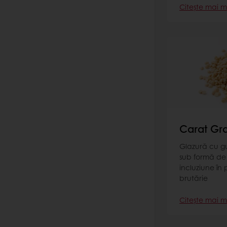
Citește mai m
Carat Gr
Glazură cu gu
sub formă de 
incluziune în 
brutărie
Citește mai m