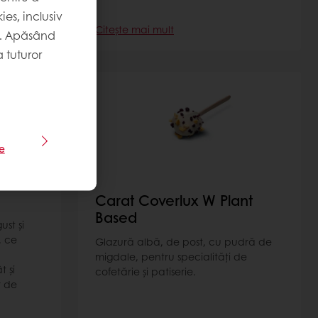
es, inclusiv
Citește mai mult
. Apăsând
 tuturor
le
Carat Coverlux W Plant
Based
st şi
, ce
Glazură albă, de post, cu pudră de
migdale, pentru specialități de
 şi
cofetărie și patiserie.
r de