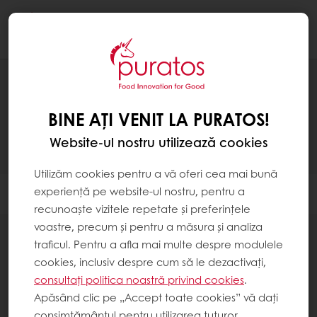
Togg
navi
PRODUSE
BINE AȚI VENIT LA PURATOS!
Website-ul nostru utilizează cookies
Utilizăm cookies pentru a vă oferi cea mai bună
experiență pe website-ul nostru, pentru a
Filtrare
recunoaște vizitele repetate și preferințele
voastre, precum și pentru a măsura și analiza
traficul. Pentru a afla mai multe despre modulele
cookies, inclusiv despre cum să le dezactivați,
consultați politica noastră privind cookies
.
Apăsând clic pe „Accept toate cookies” vă dați
Soluțiile noastre pentru crema custard
consimțământul pentru utilizarea tuturor