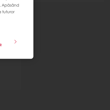
. Apăsând
 tuturor
le