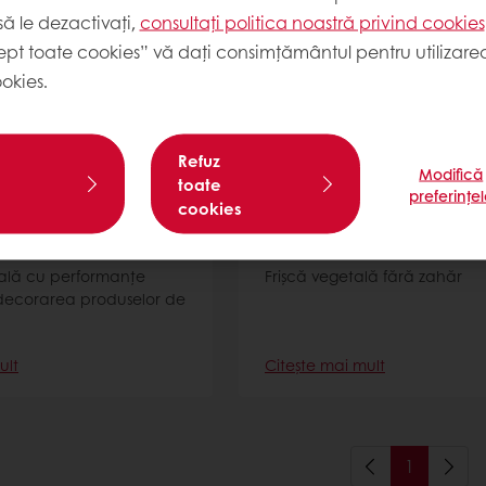
ă le dezactivați,
consultați politica noastră privind cookies
ept toate cookies” vă dați consimțământul pentru utilizarea
okies.
Refuz
Modifică
toate
preferințe
cookies
e
Festipak
ală cu performanțe
Frișcă vegetală fără zahăr
 decorarea produselor de
ult
Citește mai mult
1