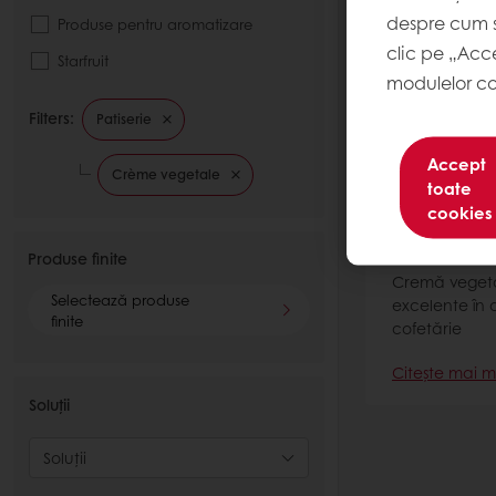
despre cum s
Produse pentru aromatizare
clic pe „Acc
Starfruit
modulelor co
Filters:
Patiserie
Accept
Crème vegetale
toate
cookies
Ambiant
Produse finite
Cremă veget
Selectează produse
excelente în
finite
cofetărie
Citește mai m
Soluții
Soluții