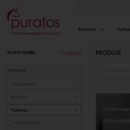
Brutărie
Patise
PRODUSE
ACTIVE FILTERS
resetare
Categorii
Ciocolaterie
Brutărie
Creme vege
Patiserie
Află mai mul
Creme instant