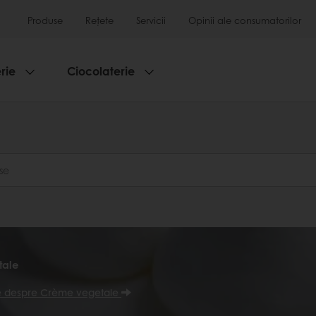
Produse
Rețete
Servicii
Opinii ale consumatorilor
rie
Ciocolaterie
tale
te despre Crème vegetale