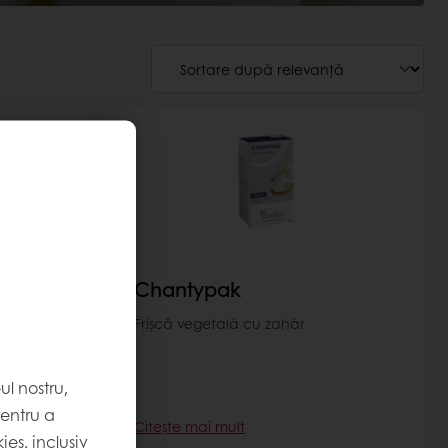
Chantypak
ongelare-
Frișcă vegetală cu zahăr
entru
area
l nostru,
iserie
pentru a
Citește mai mult
es, inclusiv