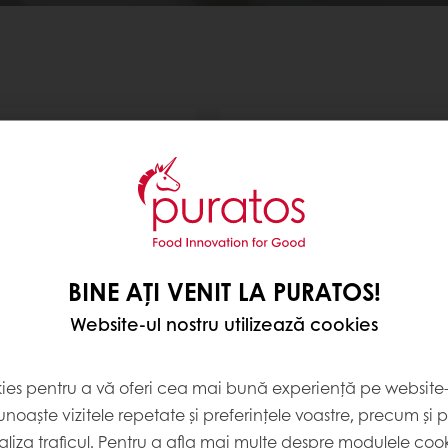
BINE AȚI VENIT LA PURATOS!
a
Whippak
Website-ul nostru utilizează cookies
lă inovatoare care
Cremă vegetală, stabilă la c
u succes amestecul
decongelare. Se utilizează p
e frișcă naturală și cremă
obținerea cremelor și decor
kies pentru a vă oferi cea mai bună experiență pe website-u
produselor de cofetărie și pat
noaște vizitele repetate și preferințele voastre, precum și 
ult
Citește mai mult
liza traficul. Pentru a afla mai multe despre modulele cooki