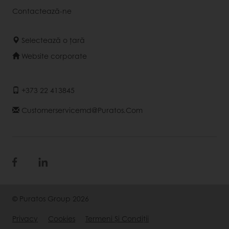
Contactează-ne
Selectează o țară
Website corporate
+373 22 413845
Customerservicemd@puratos.com
© Puratos Group 2026
Privacy
Cookies
Termeni Şi Condiții