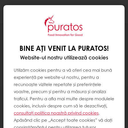
Togg
navi
PRODUSE
BINE AȚI VENIT LA PURATOS!
Website-ul nostru utilizează cookies
Utilizăm cookies pentru a vă oferi cea mai bună
experiență pe website-ul nostru, pentru a
Filtrare
recunoaște vizitele repetate și preferințele
voastre, precum și pentru a măsura și analiza
traficul. Pentru a afla mai multe despre modulele
cookies, inclusiv despre cum să le dezactivați,
consultați politica noastră privind cookies
.
Apăsând clic pe „Accept toate cookies” vă dați
Mixuri pentru mousse, șarlotă și cremă
consimțământul pentru utilizarea tuturor