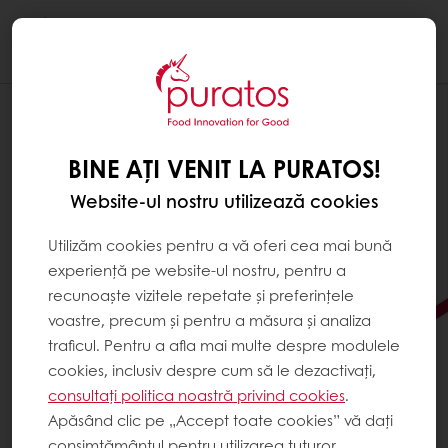
Togg
navi
BINE AȚI VENIT LA PURATOS!
Website-ul nostru utilizează cookies
Utilizăm cookies pentru a vă oferi cea mai bună
experiență pe website-ul nostru, pentru a
recunoaște vizitele repetate și preferințele
voastre, precum și pentru a măsura și analiza
traficul. Pentru a afla mai multe despre modulele
cookies, inclusiv despre cum să le dezactivați,
consultați politica noastră privind cookies
.
CAUȚI MODALITĂȚI DE A
Apăsând clic pe „Accept toate cookies” vă dați
DUCE CREAȚIILE TALE DIN
consimțământul pentru utilizarea tuturor