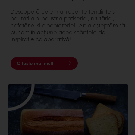
Descoperă cele mai recente tendințe și
noutăți din industria patiseriei, brutăriei,
cofetăriei și ciocolateriei. Abia așteptăm să
punem în acțiune acea scânteie de
inspirație colaborativă!
Citește mai mult