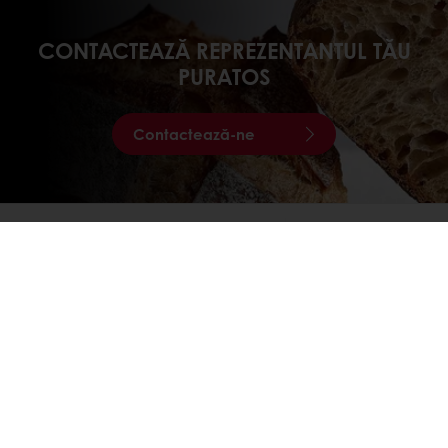
CONTACTEAZĂ REPREZENTANTUL TĂU
PURATOS
Contactează-ne
DESCOPERĂ
VIDEO-URILE NOASTRE
Vezi video