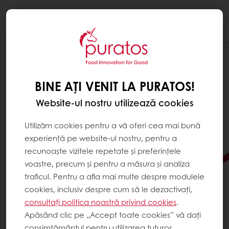
Togg
navi
BINE AȚI VENIT LA PURATOS!
Website-ul nostru utilizează cookies
Utilizăm cookies pentru a vă oferi cea mai bună
experiență pe website-ul nostru, pentru a
recunoaște vizitele repetate și preferințele
voastre, precum și pentru a măsura și analiza
traficul. Pentru a afla mai multe despre modulele
cookies, inclusiv despre cum să le dezactivați,
consultați politica noastră privind cookies
.
CAUȚI MODALITĂȚI DE A
Apăsând clic pe „Accept toate cookies” vă dați
DUCE CREAȚIILE TALE DIN
consimțământul pentru utilizarea tuturor