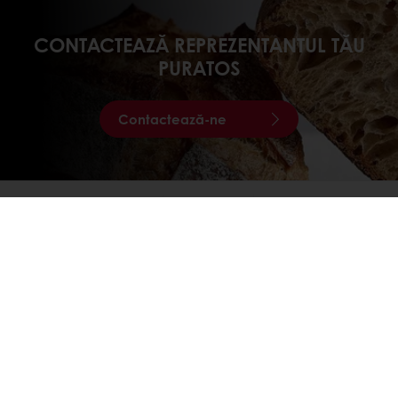
CONTACTEAZĂ REPREZENTANTUL TĂU
PURATOS
Contactează-ne
DESCOPERĂ
VIDEO-URILE NOASTRE
Vezi video