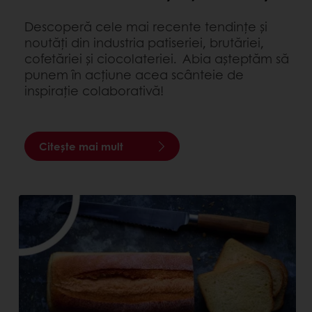
Descoperă cele mai recente tendințe și
noutăți din industria patiseriei, brutăriei,
cofetăriei și ciocolateriei. Abia așteptăm să
punem în acțiune acea scânteie de
inspirație colaborativă!
Citește mai mult