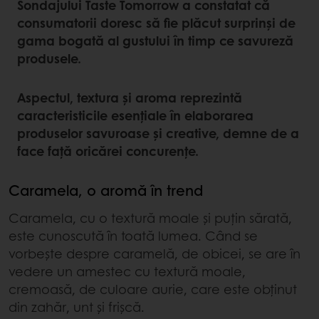
Sondajului Taste Tomorrow a constatat că
consumatorii doresc să fie plăcut surprinși de
gama bogată al gustului în timp ce savureză
produsele.
Aspectul, textura și aroma reprezintă
caracteristicile esențiale în elaborarea
produselor savuroase și creative, demne de a
face față oricărei concurențe.
Caramela, o aromă în trend
Caramela, cu o textură moale și puțin sărată,
este cunoscută în toată lumea. Când se
vorbește despre caramelă, de obicei, se are în
vedere un amestec cu textură moale,
cremoasă, de culoare aurie, care este obținut
din zahăr, unt și frișcă.