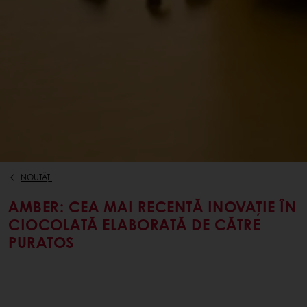
NOUTĂȚI
AMBER: CEA MAI RECENTĂ INOVAȚIE ÎN
CIOCOLATĂ ELABORATĂ DE CĂTRE
PURATOS