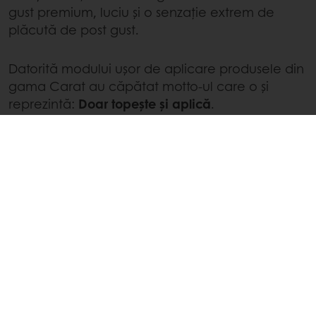
gust premium, luciu și o senzație extrem de
plăcută de post gust.
Datorită modului ușor de aplicare produsele din
gama Carat au căpătat motto-ul care o și
reprezintă:
Doar topește și aplică
.
Datorită multifuncționalității și metodei ușoare
de utilizare, Ciocolata Amber poate fi folosită
la elaborarea unui spectru larg de procese,
cum ar fi: glazurare, modelare, înrobare,
scufundare, acoperire, amestecare cu
umplutură, mousse-uri, ganache etc.
Rețetele de inspirare, elaborate de echipa
noastră de experți în ciocolată și patiserie,
sunt disponibile pentru a vă susține și încuraja