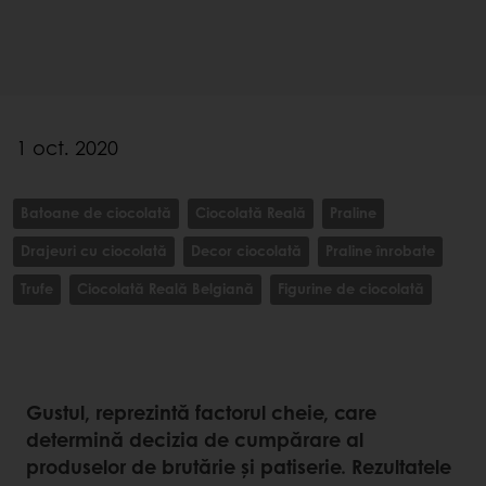
1 oct. 2020
Batoane de ciocolată
Ciocolată Reală
Praline
Drajeuri cu ciocolată
Decor ciocolată
Praline înrobate
Trufe
Ciocolată Reală Belgiană
Figurine de ciocolată
Gustul, reprezintă factorul cheie, care
determină decizia de cumpărare al
produselor de brutărie și patiserie. Rezultatele