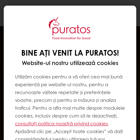
Togg
navi
BINE AȚI VENIT LA PURATOS!
Website-ul nostru utilizează cookies
Utilizăm cookies pentru a vă oferi cea mai bună
experiență pe website-ul nostru, pentru a
recunoaște vizitele repetate și preferințele
voastre, precum și pentru a măsura și analiza
traficul. Pentru a afla mai multe despre modulele
cookies, inclusiv despre cum să le dezactivați,
consultați politica noastră privind cookies
.
Apăsând clic pe „Accept toate cookies” vă dați
consimțământul pentru utilizarea tuturor