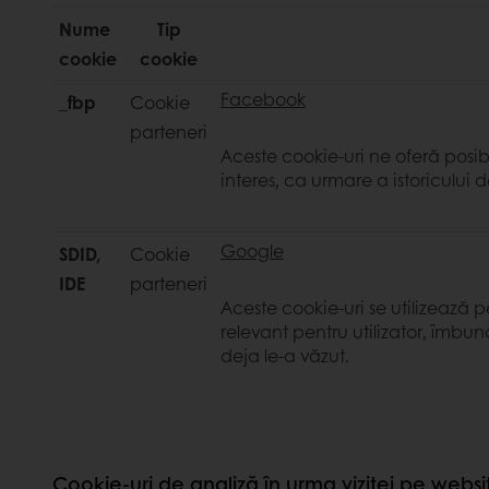
Nume
Tip
cookie
cookie
Facebook
_fbp
Cookie
parteneri
Aceste cookie-uri ne oferă posib
interes, ca urmare a istoricului
Google
SDID,
Cookie
IDE
parteneri
Aceste cookie-uri se utilizează p
relevant pentru utilizator, îmb
deja le-a văzut.
Cookie-uri de analiză în urma vizitei pe websi