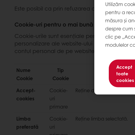
Utilizăm coo
Este posibil ca prin refuzarea anumitor cookie
pentru a recu
măsura și ana
Cookie-uri pentru o mai bună funcționare a w
despre cum s
Cookie-urile sunt esențiale pentru a vă oferi 
clic pe „Acc
personalizare ale website-ului precum și alte 
modulelor co
contul personal de pe website).
Accept
Nume
Tip
toate
Cookie
Cookie
cookies
Accept-
Cookie-
Reține dacă ați citit și în
cookies
uri
primare
Limba
Cookie-
Reține limba selectată.
preferată
uri
primare