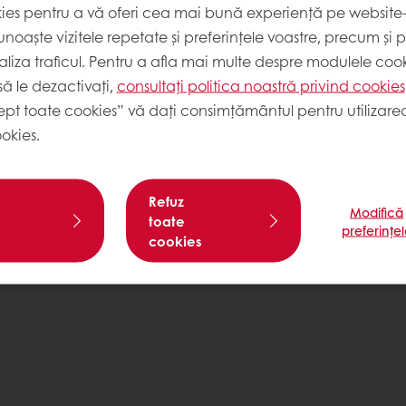
kies pentru a vă oferi cea mai bună experiență pe website-u
-uri, anumite pagini de pe website-ul nostru să nu s
noaște vizitele repetate și preferințele voastre, precum și 
liza traficul. Pentru a afla mai multe despre modulele cooki
ebsite-ului
ă le dezactivați,
consultați politica noastră privind cookies
cea mai bună experiență personală. Sunt reținute inf
ept toate cookies” vă dați consimțământul pentru utilizarea
informații utile (cum ar fi produsele curente din "co
okies.
Refuz
Scop
Modifică
toate
preferințe
cookies
chis bara de informații despre politica noastră de cookie-uri.