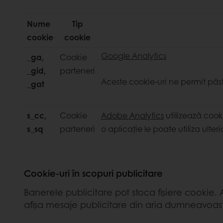
Nume
Tip
cookie
cookie
Google Analytics
_ga,
Cookie
_gid,
parteneri
Aceste cookie-uri ne permit păst
_gat
s_cc,
Cookie
Adobe Analytics
utilizează cooki
s_sq
parteneri
o aplicație le poate utiliza ulter
Cookie-uri în scopuri publicitare
Banerele publicitare pot stoca fișiere cookie.
afișa mesaje publicitare din aria dumneavoast