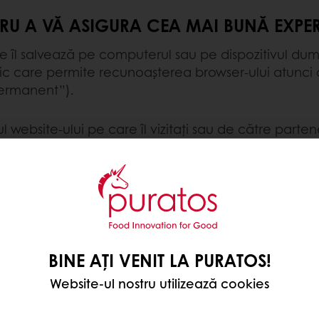
RU A VĂ ASIGURA CEA MAI BUNĂ EXPER
ite îl salvează pe computerul sau pe dispozitivul 
ic care permite recunoașterea browser-ului atunci c
 permanent”).
rul website-ului pe care îl vizitați sau de către part
kie-ul salvat. Serverul nu are acces la alte informaț
 menționate în tabele de mai jos.
te pe dispozitivul dumneavoastră, puteți personaliza s
BINE AȚI VENIT LA PURATOS!
uteți șterge cookie-urile deja salvate folosind setări
Website-ul nostru utilizează cookies
e-uri și despre modul de gestionare al acestora pe
h