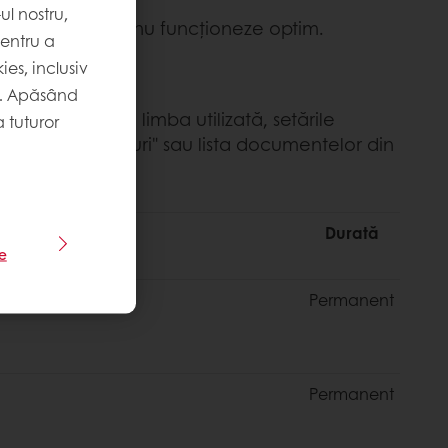
l nostru,
e afișeze sau să nu funcționeze optim.
pentru a
es, inclusiv
. Apăsând
ormații precum limba utilizată, setările
 tuturor
șul de cumpărături" sau lista documentelor din
Durată
le
Permanent
Permanent