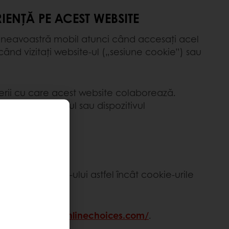
IENȚĂ PE ACEST WEBSITE
dumneavoastră mobil atunci când accesați acel
ând vizitați website-ul („sesiune cookie”) sau
enerii cu care acest website colaborează.
ii din computerul sau dispozitivul
etările browser-ului astfel încât cookie-urile
le browser-ului.
ttp://www.youronlinechoices.com/
.