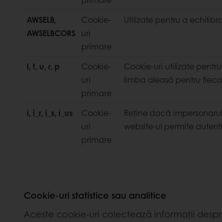
AWSELB,
Cookie-
Utilizate pentru a echilibr
AWSELBCORS
uri
primare
l, t, u, r, p
Cookie-
Cookie-uri utilizate pentru
uri
limba aleasă pentru fiecar
primare
i, i_r, i_s, i_us
Cookie-
Reține dacă impersonarul es
uri
website-ul permite autenti
primare
Cookie-uri statistice sau analitice
Aceste cookie-uri colectează informații despr