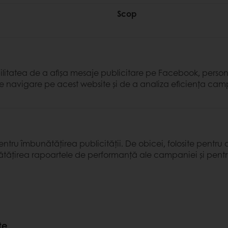
Scop
ilitatea de a afișa mesaje publicitare pe Facebook, persona
 de navigare pe acest website și de a analiza eficiența cam
entru îmbunătățirea publicității. De obicei, folosite pentru 
unătățirea rapoartele de performanță ale campaniei și pent
te