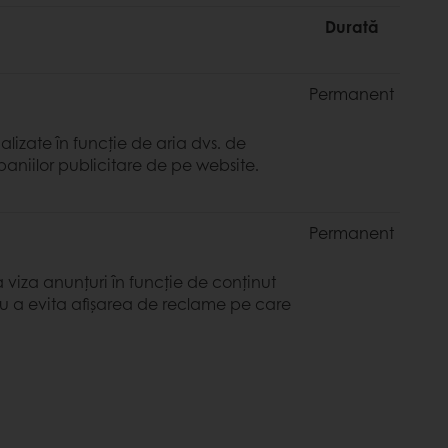
Durată
Permanent
lizate în funcție de aria dvs. de
paniilor publicitare de pe website.
Permanent
a viza anunțuri în funcție de conținut
ru a evita afișarea de reclame pe care