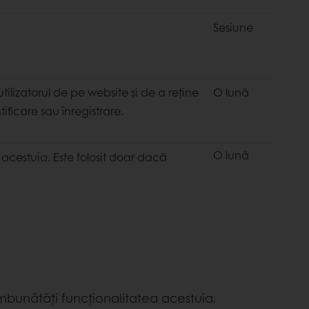
Sesiune
tilizatorul de pe website și de a reține
O lună
ificare sau înregistrare.
O lună
l acestuia. Este folosit doar dacă
mbunătăți funcționalitatea acestuia.