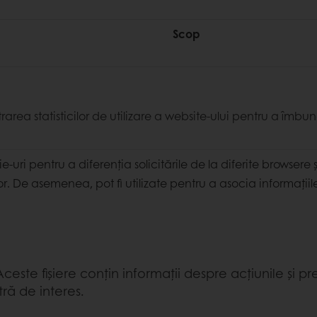
Scop
rarea statisticilor de utilizare a website-ului pentru a îm
e-uri pentru a diferenția solicitările de la diferite browsere 
ior. De asemenea, pot fi utilizate pentru a asocia informațiile
 Aceste fișiere conțin informații despre acțiunile și
ră de interes.