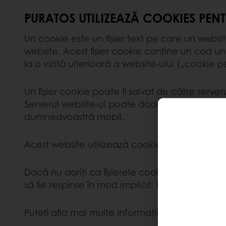
PURATOS UTILIZEAZĂ COOKIES PENT
Un cookie este un fișier text pe care un webs
website. Acest fișier cookie conține un cod un
la o vizită ulterioară a website-ului („cookie
Un fișier cookie poate fi salvat de către serve
Serverul website-ul poate doar să citească coo
dumneavoastră mobil.
Acest website utilizează cookies așa cum sunt
Dacă nu doriți ca fișierele cookie să fie stoca
să fie respinse în mod implicit. De asemenea, p
Puteți afla mai multe informații despre cooki