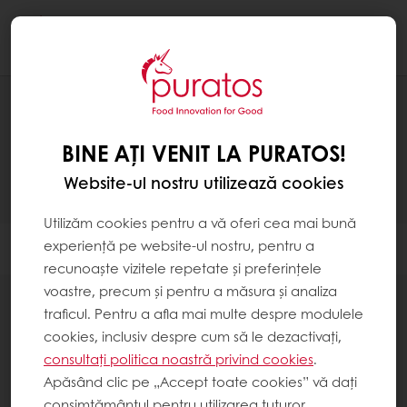
Togg
navi
PRODUSE
BINE AȚI VENIT LA PURATOS!
Website-ul nostru utilizează cookies
Utilizăm cookies pentru a vă oferi cea mai bună
experiență pe website-ul nostru, pentru a
Filtrare
recunoaște vizitele repetate și preferințele
voastre, precum și pentru a măsura și analiza
traficul. Pentru a afla mai multe despre modulele
cookies, inclusiv despre cum să le dezactivați,
consultați politica noastră privind cookies
.
88
items
Apăsând clic pe „Accept toate cookies” vă dați
consimțământul pentru utilizarea tuturor