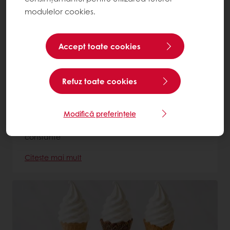
modulelor cookies.
Accept toate cookies
Refuz toate cookies
Tegral Patacrout
Modifică preferințele
Mix complet pentru aluat fraged de tarte și
biscuiți, cu textură sfărâmicioasă și rezultate
constante
Citește mai mult