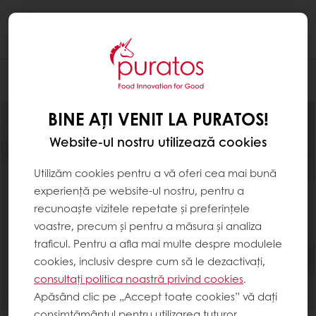
Togg
navi
Patiserie
BINE AȚI VENIT LA PURATOS!
Website-ul nostru utilizează cookies
Utilizăm cookies pentru a vă oferi cea mai bună
experiență pe website-ul nostru, pentru a
recunoaște vizitele repetate și preferințele
voastre, precum și pentru a măsura și analiza
traficul. Pentru a afla mai multe despre modulele
cookies, inclusiv despre cum să le dezactivați,
consultați politica noastră privind cookies
.
Apăsând clic pe „Accept toate cookies” vă dați
consimțământul pentru utilizarea tuturor