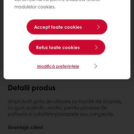
modulelor cookies.
Topfil Pineapple 60%
Bucket 5 kg
Accept toate cookies
Contactează-ne
Ai nevoie de mai multe informații? Suntem bucuroși
Refuz toate cookies
să te ajutăm.
Modifică preferințele
Detalii produs
Umplutură gata de utilizare cu bucăți de ananas,
cu gust autentic, exotic, pentru produse de
patiserie și cofetărie proaspete sau congelate.
Avantaje client