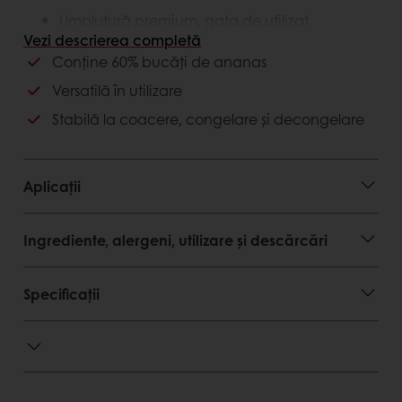
Umplutură premium, gata de utilizat
Calitate superioară constantă
Vezi descrierea completă
Conveniență în utilizare
Conține 60% bucăți de ananas
Versatilă în utilizare
Avantaje consumator
Stabilă la coacere, congelare și decongelare
Gust autentic şi exotic
Produse atractive și gustoase
Aplicații
Ingrediente, alergeni, utilizare și descărcări
Specificații