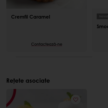
Cremfil Caramel
Inovaț
Smo
Contactează-ne
Rețete asociate