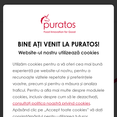
Togg
navi
BINE AȚI VENIT LA PURATOS!
Website-ul nostru utilizează cookies
Utilizăm cookies pentru a vă oferi cea mai bună
experiență pe website-ul nostru, pentru a
recunoaște vizitele repetate și preferințele
voastre, precum și pentru a măsura și analiza
traficul. Pentru a afla mai multe despre modulele
cookies, inclusiv despre cum să le dezactivați,
consultați politica noastră privind cookies
.
CAUȚI MODALITĂȚI DE A
Apăsând clic pe „Accept toate cookies” vă dați
DUCE CREAȚIILE TALE DIN
consimțământul pentru utilizarea tuturor