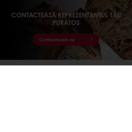
CONTACTEAZĂ REPREZENTANTUL TĂU
PURATOS
Contactează-ne
DESCOPERĂ
VIDEO-URILE NOASTRE
Vezi video