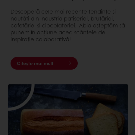
Descoperă cele mai recente tendințe și
noutăți din industria patiseriei, brutăriei,
cofetăriei și ciocolateriei. Abia așteptăm să
punem în acțiune acea scânteie de
inspirație colaborativă!
Citește mai mult