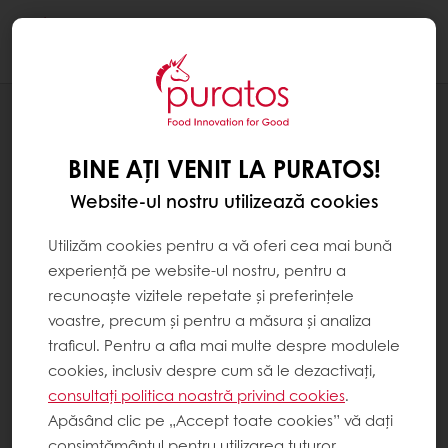
Togg
navi
Ciocolaterie
BINE AȚI VENIT LA PURATOS!
Website-ul nostru utilizează cookies
Utilizăm cookies pentru a vă oferi cea mai bună
experiență pe website-ul nostru, pentru a
recunoaște vizitele repetate și preferințele
voastre, precum și pentru a măsura și analiza
traficul. Pentru a afla mai multe despre modulele
cookies, inclusiv despre cum să le dezactivați,
consultați politica noastră privind cookies
.
Apăsând clic pe „Accept toate cookies” vă dați
consimțământul pentru utilizarea tuturor