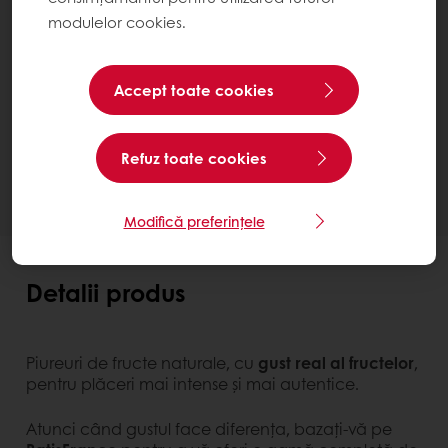
modulelor cookies.
Starfruit Fructul Pasiunii
Brick 1 kg
Accept toate cookies
Contactează-ne
Ai nevoie de mai multe informații? Suntem bucuroși
Refuz toate cookies
să te ajutăm.
Modifică preferințele
Detalii produs
Piureuri de fructe naturale, cu
gust real al fructelor
,
pentru plăceri mai intense și mai autentice.
Atunci când gustul face diferența, bazați-vă pe