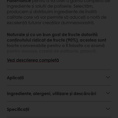
PatisFrance
pentru a vă oferi o gamă completă de
ingrediente și soluții de patiserie. Selectăm,
producem și distribuim ingrediente de înaltă
calitate care vă vor permite să aduceți o notă de
excelență tuturor creațiilor dumneavoastră.
Naturale și cu un bun gust de fructe datorită
conținutului ridicat de fructe (90%), acestea sunt
foarte convenabile pentru a fi folosite ca aromă
pentru mousse, cremă de patiserie, glazură,
inserții.
Vezi descrierea completă
Avantaje client
Aplicații
gamă largă de utlizare
depozitare ușoară la temperatura camerei și
utilizare imediată fără decongelare
Ingrediente, alergeni, utilizare și descărcări
ambalare convenabilă cu capac resigilabil
disponibil în pachete de 1 kg
Specificații
Avantaje consumator