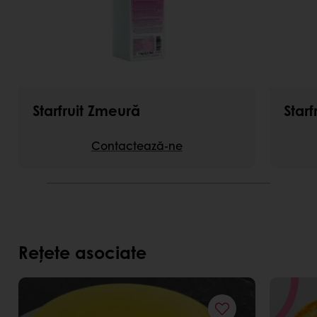
Starfruit Zmeură
Star
Contactează-ne
Rețete asociate