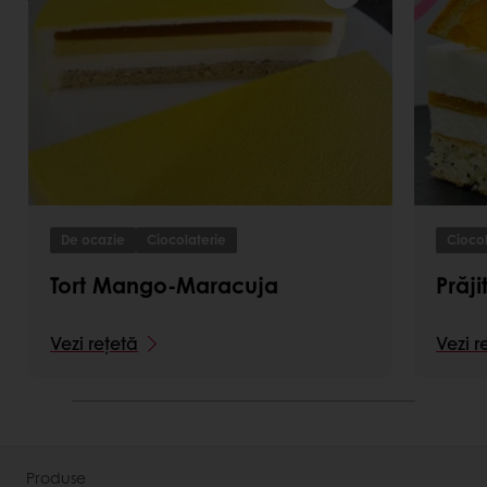
De ocazie
Ciocolaterie
Ciocol
Tort Mango-Maracuja
Prăj
Vezi rețetă
Vezi r
Produse