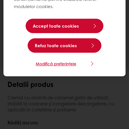
modulelor cookies.
Cremfil Caramel
Bucket 13 kg
Accept toate cookies
Contactează-ne
Ai nevoie de mai multe informații? Suntem bucuroși
Refuz toate cookies
să te ajutăm.
Modifică preferințele
Detalii produs
Cremă cu aromă de caramel gata de utilizat,
stabilă la coacere şi congelare-decongelare, cu
aplicaţii în cofetărie şi patiserie
Răsfăț ascuns