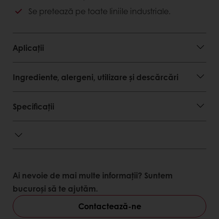
alte ingrediente
Se pretează pe toate liniile industriale.
Stabilitate foarte bună la coacere
Stabilitate la congelare/ decongelare
Evită migrarea apei din umplutură către aluat
în aplicațiile proaspete
Aplicații
Se pretează pe toate liniile industriale
(injectare, depozitare, co-extrudare).
Ingrediente, alergeni, utilizare și descărcări
Avantaje consumator
Specificații
Textură fină
Gust plăcut de caramel.
Ai nevoie de mai multe informații? Suntem
bucuroși să te ajutăm.
Contactează-ne