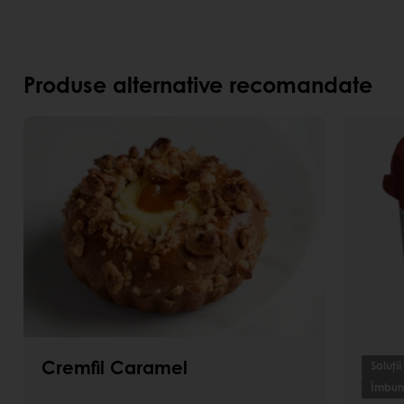
Produse alternative recomandate
Cremfil Caramel
Soluții
Îmbună