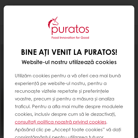
Togg
navi
Brutărie
BINE AȚI VENIT LA PURATOS!
Website-ul nostru utilizează cookies
Utilizăm cookies pentru a vă oferi cea mai bună
experiență pe website-ul nostru, pentru a
recunoaște vizitele repetate și preferințele
voastre, precum și pentru a măsura și analiza
traficul. Pentru a afla mai multe despre modulele
cookies, inclusiv despre cum să le dezactivați,
consultați politica noastră privind cookies
.
Apăsând clic pe „Accept toate cookies” vă dați
consimțământul pentru utilizarea tuturor