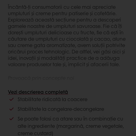
Încântă-ți consumatorii cu cele mai apreciate
umpluturi și creme pentru patiserie și cofetărie.
Explorează această secțiune pentru a descoperi
gamele noastre de umpluturi savuroase. Fie că îți
dorești umpluturi delicioase cu fructe, fie că ești în
căutare de umpluturi cu ciocolată și cacao, alune
sau creme gata aromatizate, avem soluții potrivite
oricărui proces tehnologic. De altfel, vei găsi aici și
idei, inovații și modalități practice de a adăuga
valoare produselor tale și, implicit și afacerii tale.
Provoacă prin concepte noi
Fii pionier pe piața ta, folosind umpluturi de
Vezi descrierea completă
patiserie deosebite, care urmează ultimele
Stabilitate ridicată la coacere
tendințe și care se ridică la nivelul ambițiilor tale.
Stabilitate la congelare-decongelare
Avantaje client
Se poate folosi ca atare sau în combinație cu
alte ingrediente (margarină, creme vegetale,
Gata de utilizat ca atare sau în combinație cu
creme custard)