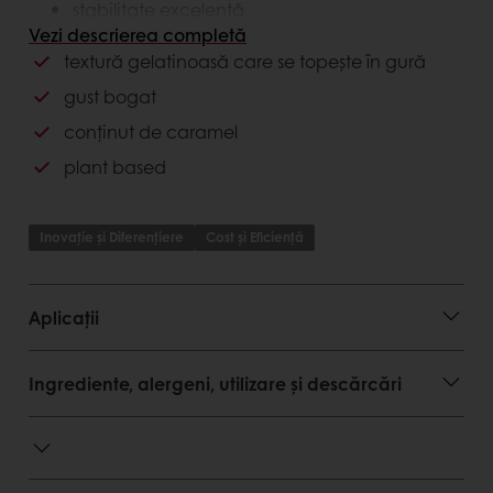
stabilitate excelentă
risc microbiologic redus
Vezi descrierea completă
textură gelatinoasă care se topește în gură
Avantaje consumator
gust bogat
gust delicios
conținut de caramel
aspect atractiv al produselor
plant based
textură uimitoare
Inovație și Diferențiere
Cost și Eficiență
Aplicații
Ingrediente, alergeni, utilizare și descărcări