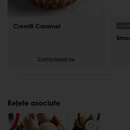
Cremfil Caramel
Inovaț
Smo
Contactează-ne
Rețete asociate