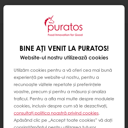
Togg
navi
Patiserie
BINE AȚI VENIT LA PURATOS!
Website-ul nostru utilizează cookies
Utilizăm cookies pentru a vă oferi cea mai bună
experiență pe website-ul nostru, pentru a
recunoaște vizitele repetate și preferințele
voastre, precum și pentru a măsura și analiza
traficul. Pentru a afla mai multe despre modulele
cookies, inclusiv despre cum să le dezactivați,
consultați politica noastră privind cookies
.
Apăsând clic pe „Accept toate cookies” vă dați
consimțământul pentru utilizarea tuturor