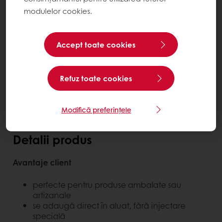
modulelor cookies.
Inovație și Diferențiere
Cost și Eficiență
Smoobees Caramel
Accept toate cookies
Contactează-ne
Ai nevoie de mai multe informații? Suntem bucuroși
să te ajutăm.
Refuz toate cookies
Modifică preferințele
Detalii produs
Avantaje client
perfecte pentru produse ambalate sau
artizanale
se adaugă direct în aluat, fără injectare
specială