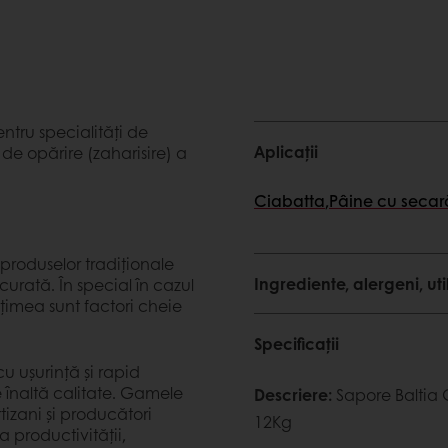
ntru specialități de
Aplicații
de opărire (zaharisire) a
Ciabatta
,
Pâine cu secar
 produselor tradiționale
Ingrediente, alergeni, uti
urată. În special în cazul
ețimea sunt factori cheie
Specificații
u ușurință și rapid
 înaltă calitate. Gamele
Descriere
:
Sapore Baltia
tizani și producători
12Kg
a productivității,