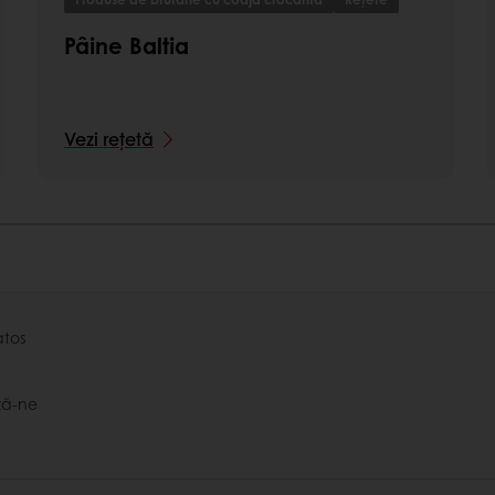
Pâine Baltia
Vezi rețetă
atos
ză-ne