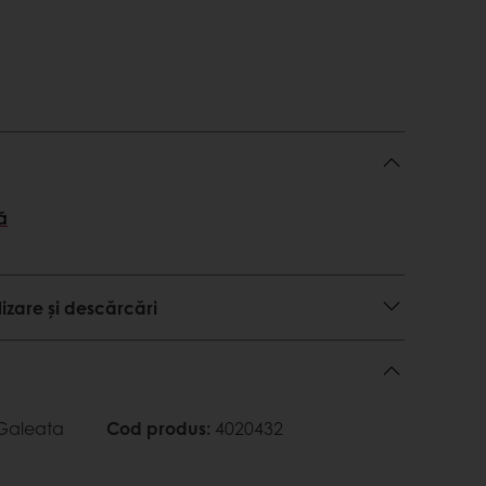
ă
lizare și descărcări
 Galeata
Cod produs
:
4020432