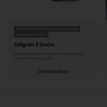
lăcută de secară
gă de pâini de secară,
Realizarea de produse cu specificații aparte
Soluții gata de utilizat
i aromă plăcută de secară
ui finit
Softgrain 5 Grains
5 cereale și semințe hidratate și infuzate în
maia lichidă de secară
Contactează-ne