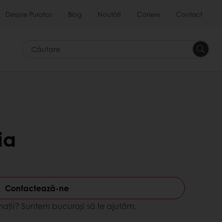
Despre Puratos
Blog
Noutăți
Cariere
Contact
Căutar
ia
Contactează-ne
mații? Suntem bucuroși să te ajutăm.