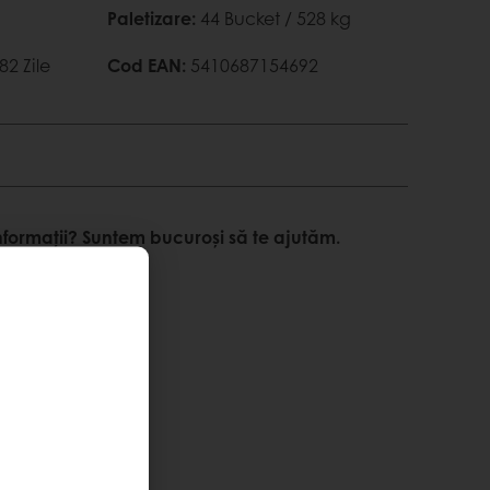
Paletizare
:
44 Bucket / 528 kg
82 Zile
Cod EAN
:
5410687154692
nformații? Suntem bucuroși să te ajutăm.