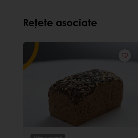
Rețete asociate
Pâine cu secară