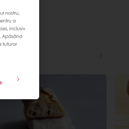
l nostru,
pentru a
es, inclusiv
. Apăsând
 tuturor
le