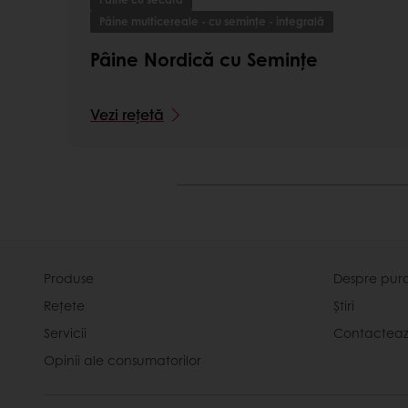
Pâine multicereale - cu semințe - integrală
Pâine Nordică cu Semințe
Vezi rețetă
Produse
Despre pur
Rețete
Știri
Servicii
Contactea
Opinii ale consumatorilor