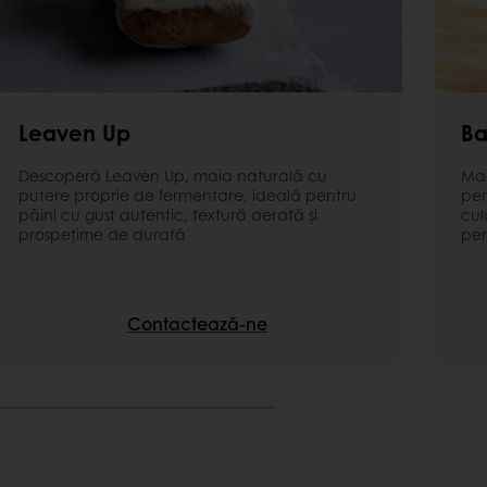
Leaven Up
Ba
Descoperă Leaven Up, maia naturală cu
Mai
putere proprie de fermentare, ideală pentru
pen
pâini cu gust autentic, textură aerată și
cul
prospețime de durată
pen
Contactează-ne