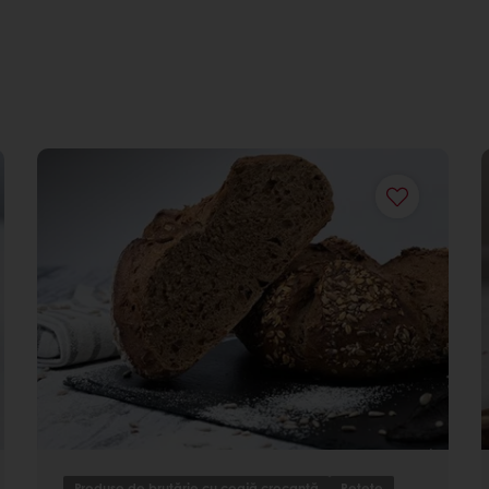
Produse de brutărie cu coajă crocantă
Rețete