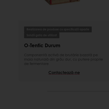
miez întunecat, dens, gust unic și aromă p
Oferă posibilitatea de a obține o gamă lar
precum Riga, Lituania, Borodino, Estonia.
Avantaje consumator
Realizarea de produse cu specificații aparte
Soluții gata de utilizat
Pâine cu miez întunecat, dens, gust unic ș
Păstrează senzația de prospețime a produsul
O-Tentic Durum
Componentă activă de brutărie bazată pe
maia naturală din grâu dur, cu putere proprie
de fermentare
Contactează-ne