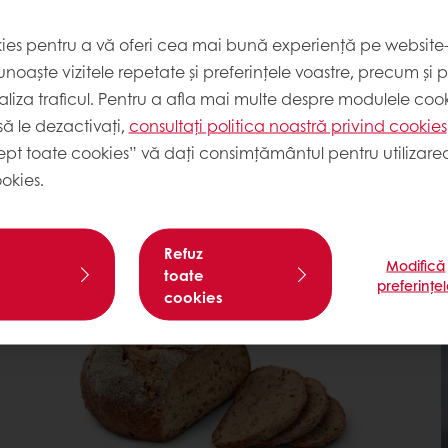
i, ci și îmbunătățește
apte. Satisface, astfel,
kies pentru a vă oferi cea mai bună experiență pe website-u
e pâine gustoasă,
noaște vizitele repetate și preferințele voastre, precum și 
 De asemenea, maiaua îi
liza traficul. Pentru a afla mai multe despre modulele cooki
de specialități de pâini,
ă le dezactivați,
consultați politica noastră privind cookies
ept toate cookies” vă dați consimțământul pentru utilizarea
de mâine o găsești în
okies.
comandate
or, ne-am dezvoltat
lturi și metode de
Refuz
Modifică
ore – o gamă de maiele
toate
preferințe
profile de arome dintre
cookies
e adăugat direct în aluat
ui finit
ră, care redă pâinii un