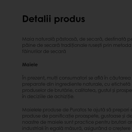
Detalii produs
Maia naturală păstoasă, de secară, destinată pe
pâine de secară tradiționale rusești prin metoda 
făinurilor de secară
Maiele
În prezent, mulți consumatori se află în căutarea
preparate din ingrediente naturale, cu etichetă c
produselor de brutărie, calitatea, gustul și prosp
în deciziile de achiziție.
Maielele produse de Puratos te ajută să prepari c
produse de panificație proaspete, gustoase și de
noastre de maiele sunt practice pentru brutari ar
industriali în egală măsură, asigurând o creștere 