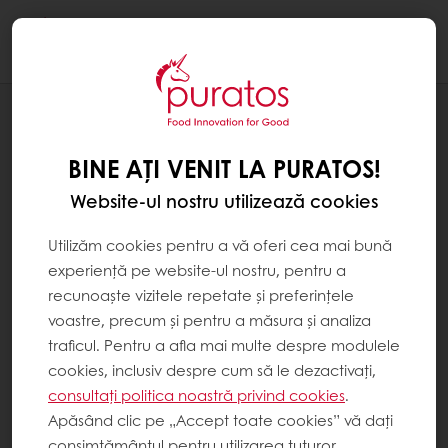
Togg
navi
Ciocolaterie
BINE AȚI VENIT LA PURATOS!
Website-ul nostru utilizează cookies
Utilizăm cookies pentru a vă oferi cea mai bună
experiență pe website-ul nostru, pentru a
recunoaște vizitele repetate și preferințele
voastre, precum și pentru a măsura și analiza
traficul. Pentru a afla mai multe despre modulele
cookies, inclusiv despre cum să le dezactivați,
consultați politica noastră privind cookies
.
Apăsând clic pe „Accept toate cookies” vă dați
consimțământul pentru utilizarea tuturor