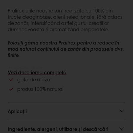
Pralirex-urile noastre sunt realizate cu 100% din
fructe oleaginoase, atent selecționate, fără adaos
de zahăr, intensificând astfel gustul creațiilor
dumneavoastră și aromatizând preparatele.
Folosiți gama noastră Pralirex pentru a reduce în
mod natural conținutul de zahăr din produsele dvs.
finite.
Avantaje client
Vezi descrierea completă
gata de utilizat
produs versatil
gustos și aromat
produs 100% natural
calitate superioară
Avantaje consumator
Aplicații
aromă intensă
etichetă curată
Ingrediente, alergeni, utilizare și descărcări