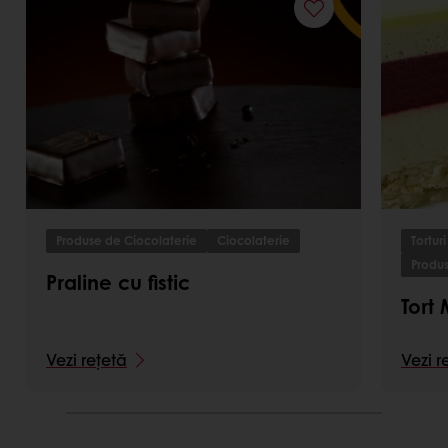
Produse de Ciocolaterie
Ciocolaterie
Torturi 
Produs
Praline cu fistic
Tort 
Vezi rețetă
Vezi r