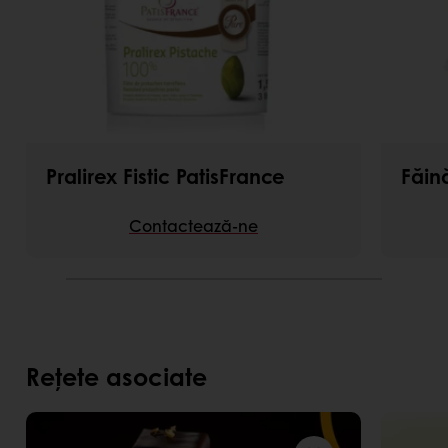
Pralirex Fistic PatisFrance
Făin
Contactează-ne
Rețete asociate