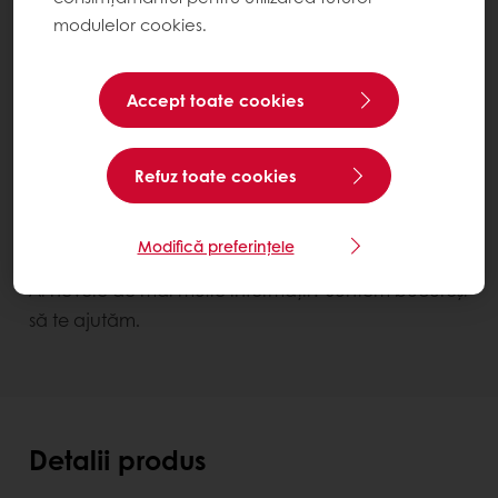
modulelor cookies.
Accept toate cookies
Refuz toate cookies
Pralirex Fistic PatisFrance
Modifică preferințele
Contactează-ne
Ai nevoie de mai multe informații? Suntem bucuroși
să te ajutăm.
Detalii produs