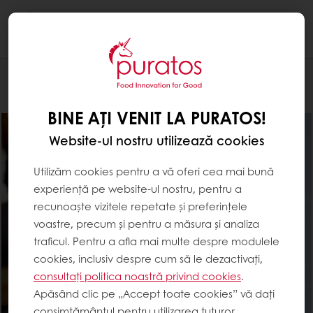
Togg
navi
Brutărie
BINE AȚI VENIT LA PURATOS!
Website-ul nostru utilizează cookies
Utilizăm cookies pentru a vă oferi cea mai bună
experiență pe website-ul nostru, pentru a
recunoaște vizitele repetate și preferințele
voastre, precum și pentru a măsura și analiza
traficul. Pentru a afla mai multe despre modulele
cookies, inclusiv despre cum să le dezactivați,
consultați politica noastră privind cookies
.
Apăsând clic pe „Accept toate cookies” vă dați
consimțământul pentru utilizarea tuturor