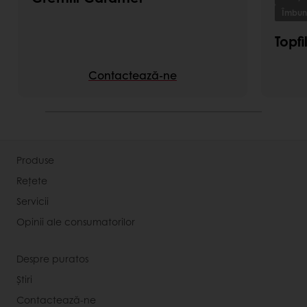
Îmbună
Topf
Contactează-ne
Produse
Rețete
Servicii
Opinii ale consumatorilor
Despre puratos
Știri
Contactează-ne