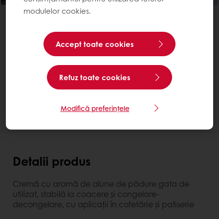
modulelor cookies.
Cremfil Hazelnut
Accept toate cookies
Bucket 13 kg
Contactează-ne
Refuz toate cookies
Ai nevoie de mai multe informații? Suntem bucuroși
să te ajutăm.
Modifică preferințele
Detalii produs
Cremă cu aromă de alune de pădure gata de
utilizat, stabilă la coacere şi congelare-
decongelare, cu aplicaţii în cofetărie şi patiserie