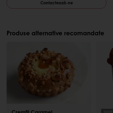
Contactează-ne
Produse alternative recomandate
Cremfil Caramel
Soluții