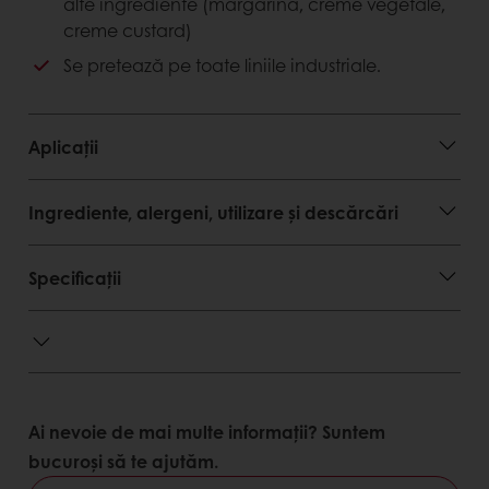
alte ingrediente (margarină, creme vegetale,
Gata de utilizat ca atare sau în combinație cu
creme custard)
alte ingrediente
Se pretează pe toate liniile industriale.
Stabilitate foarte bună la coacere
Stabilitate la congelare/ decongelare
Evită migrarea apei din umplutură către aluat
în aplicațiile proaspete
Aplicații
Se pretează pe toate liniile industriale
(injectare, depozitare, co-extrudare).
Ingrediente, alergeni, utilizare și descărcări
Avantaje consumator
Specificații
Gust plăcut de alune de pădure
Textură fină, ușor de savurat.
Ai nevoie de mai multe informații? Suntem
bucuroși să te ajutăm.