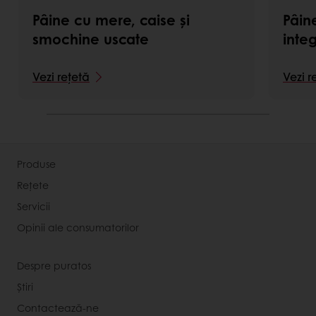
Pâine cu mere, caise și
Pâin
smochine uscate
inte
Vezi rețetă
Vezi r
Produse
Rețete
Servicii
Opinii ale consumatorilor
Despre puratos
Știri
Contactează-ne