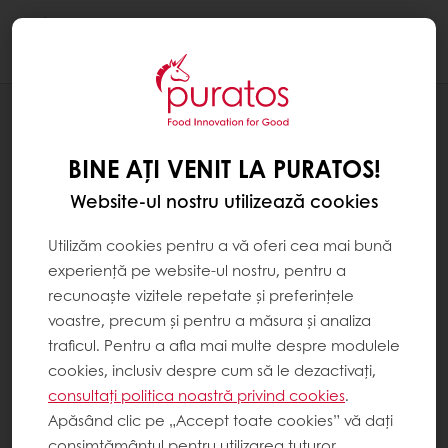
Togg
navi
Brutărie
BINE AȚI VENIT LA PURATOS!
Website-ul nostru utilizează cookies
Utilizăm cookies pentru a vă oferi cea mai bună
experiență pe website-ul nostru, pentru a
recunoaște vizitele repetate și preferințele
voastre, precum și pentru a măsura și analiza
traficul. Pentru a afla mai multe despre modulele
cookies, inclusiv despre cum să le dezactivați,
consultați politica noastră privind cookies
.
Apăsând clic pe „Accept toate cookies” vă dați
consimțământul pentru utilizarea tuturor