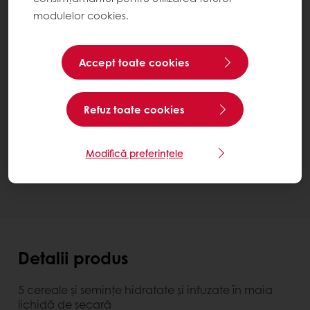
modulelor cookies.
Realizarea de produse cu specificații aparte
Accept toate cookies
Soluții gata de utilizat
Softgrain 5 Grains
Bucket 12 kg
Refuz toate cookies
Contactează-ne
Ai nevoie de mai multe informații? Suntem bucuroși
Modifică preferințele
să te ajutăm.
Detalii produs
5 cereale și semințe hidratate și infuzate în maia
lichidă de secară