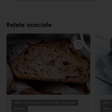
Rețete asociate
Pâine multicereale - cu semințe - integrală
Pâine 
Brutărie
Pâine 