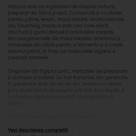
Maiaua este un ingredient de dospire natural,
preparat din făină și apă. Cunoscută și ca starter
pentru pâine, levain, masa madre, lievito naturale
sau Sauerteig, maiaua este cea care oferă
structură și gustul deosebit produselor coapte.
Microorganismele din maia folosesc amidonul și
mineralele din făină pentru a fermenta și a crește
volumul pâinii, în timp ce moleculele organice
creează aromele.
Originare din Egiptul antic, metodele de preparare
și obținere a maielei au fost transmise din generație
în generație timp de mii de ani. Maiaua a rămas
principala formă de dospire până în Evul Mediu și
încă este o opțiune populară de preparare a
pâinii.
Care sunt avantajele utilizării maielei?
Vezi descrierea completă
Maiaua este o metodă naturală de dospire, cu