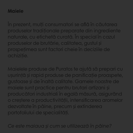
Maiele
În prezent, mulți consumatori se află în căutarea
produselor tradiționale preparate din ingrediente
naturale, cu etichetă curată. În special în cazul
produselor de brutărie, calitatea, gustul și
prospețimea sunt factori cheie în deciziile de
achiziție.
Maielele produse de Puratos te ajută să prepari cu
ușurință și rapid produse de panificație proaspete,
gustoase și de înaltă calitate. Gamele noastre de
maiele sunt practice pentru brutari artizani și
producători industriali în egală măsură, asigurând
o creștere a productivității, intensificarea aromelor
dezvoltate în pâine, precum și extinderea
portofoliului de specialități.
Ce este maiaua și cum se utilizează în pâine?