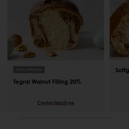
Soft
Cost și Eficiență
Tegral Walnut Filling 20%
Contactează-ne