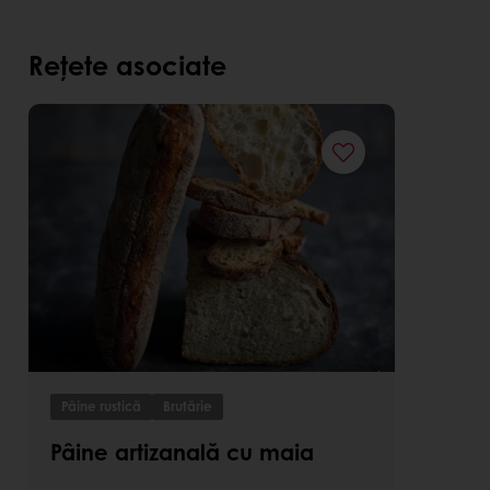
Rețete asociate
Pâine rustică
Brutărie
Pâine artizanală cu maia