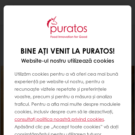
Togg
navi
Brutărie
BINE AȚI VENIT LA PURATOS!
Website-ul nostru utilizează cookies
Utilizăm cookies pentru a vă oferi cea mai bună
experiență pe website-ul nostru, pentru a
recunoaște vizitele repetate și preferințele
voastre, precum și pentru a măsura și analiza
traficul. Pentru a afla mai multe despre modulele
cookies, inclusiv despre cum să le dezactivați,
consultați politica noastră privind cookies
.
Apăsând clic pe „Accept toate cookies” vă dați
consimțământul pentru utilizarea tuturor