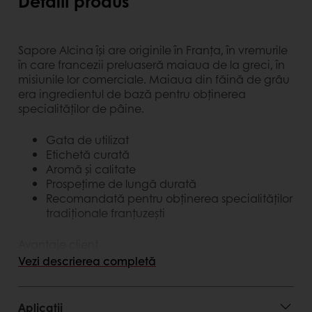
Detalii produs
Sapore Alcina își are originile în Franța, în vremurile
în care francezii preluaseră maiaua de la greci, în
misiunile lor comerciale. Maiaua din făină de grâu
era ingredientul de bază pentru obținerea
specialităților de pâine.
Gata de utilizat
Etichetă curată
Aromă și calitate
Prospețime de lungă durată
Recomandată pentru obținerea specialităților
tradiționale franțuzești
Avantaje client
Vezi descrierea completă
Ușor de utilizat
Versatilitate
Maia stabilizată cu sare, cunoscut fiind faptul
Aplicații