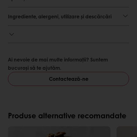
că sarea este cel mai natural și tradițional
mod de a conserva alimentele
Nu necesită condiții speciale de depozitare
Ingrediente, alergeni, utilizare și descărcări
Avantaje consumator
Prospețime de excepție
Textură și gust grozave
Etichetă curată
Ai nevoie de mai multe informații? Suntem
bucuroși să te ajutăm.
Avantaje client
Contactează-ne
Produse alternative recomandate