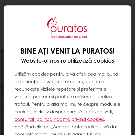
Togg
navi
Brutărie
BINE AȚI VENIT LA PURATOS!
Website-ul nostru utilizează cookies
Utilizăm cookies pentru a vă oferi cea mai bună
experiență pe website-ul nostru, pentru a
recunoaște vizitele repetate și preferințele
voastre, precum și pentru a măsura și analiza
traficul. Pentru a afla mai multe despre modulele
cookies, inclusiv despre cum să le dezactivați,
consultați politica noastră privind cookies
.
Apăsând clic pe „Accept toate cookies” vă dați
consimțământul pentru utilizarea tuturor