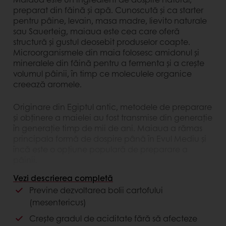
preparat din făină și apă. Cunoscută și ca starter
pentru pâine, levain, masa madre, lievito naturale
sau Sauerteig, maiaua este cea care oferă
structură și gustul deosebit produselor coapte.
Microorganismele din maia folosesc amidonul și
mineralele din făină pentru a fermenta și a crește
volumul pâinii, în timp ce moleculele organice
creează aromele.
Originare din Egiptul antic, metodele de preparare
și obținere a maielei au fost transmise din generație
în generație timp de mii de ani. Maiaua a rămas
principala formă de dospire până în Evul Mediu și
încă este o opțiune populară de preparare a
pâinii.
Vezi descrierea completă
Care sunt avantajele utilizării maielei?
Previne dezvoltarea bolii cartofului
(mesentericus)
Maiaua este o metodă naturală de dospire, cu
multiple beneficii deopotrivă pentru consumatori și
Crește gradul de aciditate fără să afecteze