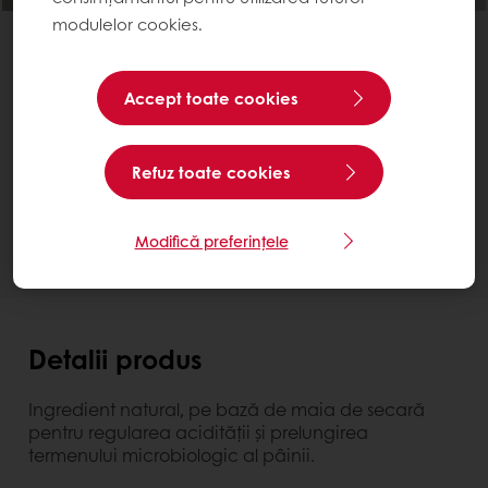
modulelor cookies.
Purasauer Rye
Accept toate cookies
Jerrycan 10 l
Contactează-ne
Refuz toate cookies
Ai nevoie de mai multe informații? Suntem bucuroși
să te ajutăm.
Modifică preferințele
Detalii produs
Ingredient natural, pe bază de maia de secară
pentru regularea acidității și prelungirea
termenului microbiologic al pâinii.