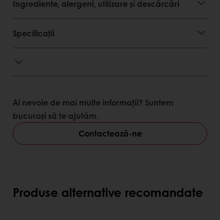
Avantaje client
Ingrediente, alergeni, utilizare și descărcări
Ajută la menținerea prospețimii produsului
Specificații
finit
Produs versatil, ce permite diversificarea
portofoliului
Ajută la îmbunătățirea calitătii produselor
realizate
Scade riscul aparitiție mucegaiurilor.
Ai nevoie de mai multe informații? Suntem
Avantaje consumator
bucuroși să te ajutăm.
Gust deosebit de pâine tradițională
Contactează-ne
Prospețime menținută timp îndelungat
Pâine naturală, fără conservanți
Produse alternative recomandate