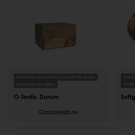
Realizarea de produse cu specificații aparte
Realiz
Soluții gata de utilizat
Soluții
O-Tentic Durum
Soft
Contactează-ne