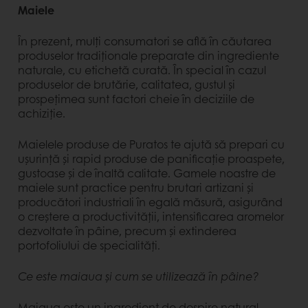
Maiele
În prezent, mulți consumatori se află în căutarea
produselor tradiționale preparate din ingrediente
naturale, cu etichetă curată. În special în cazul
produselor de brutărie, calitatea, gustul și
prospețimea sunt factori cheie în deciziile de
achiziție.
Maielele produse de Puratos te ajută să prepari cu
ușurință și rapid produse de panificație proaspete,
gustoase și de înaltă calitate. Gamele noastre de
maiele sunt practice pentru brutari artizani și
producători industriali în egală măsură, asigurând
o creștere a productivității, intensificarea aromelor
dezvoltate în pâine, precum și extinderea
portofoliului de specialități.
Ce este maiaua și cum se utilizează în pâine?
Maiaua este un ingredient de dospire natural,