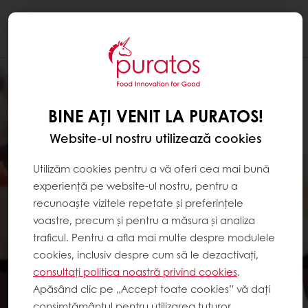
Togg
navi
BINE AȚI VENIT LA PURATOS!
Website-ul nostru utilizează cookies
Utilizăm cookies pentru a vă oferi cea mai bună
experiență pe website-ul nostru, pentru a
recunoaște vizitele repetate și preferințele
voastre, precum și pentru a măsura și analiza
traficul. Pentru a afla mai multe despre modulele
cookies, inclusiv despre cum să le dezactivați,
consultați politica noastră privind cookies
.
Apăsând clic pe „Accept toate cookies” vă dați
consimțământul pentru utilizarea tuturor