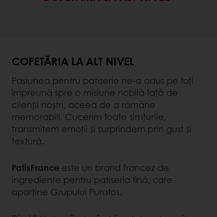
COFETĂRIA LA ALT NIVEL
Pasiunea pentru patiserie ne-a adus pe toţi
împreună spre o misiune nobilă faţă de
clienţii noştri, aceea de a rămâne
memorabili. Cucerim toate simţurile,
transmitem emoţii şi surprindem prin gust şi
textură.
PatisFrance
este un brand francez de
ingrediente pentru patiseria fină, care
aparţine Grupului Puratos.