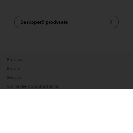
Descoperă produsele
Produse
Rețete
Servicii
Opinii ale consumatorilor
Despre puratos
Știri
Contactează-ne