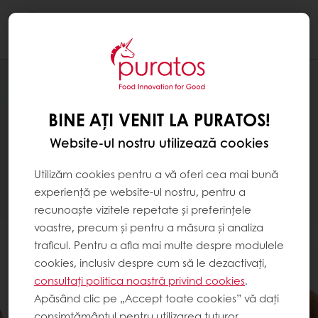
Togg
navi
BINE AȚI VENIT LA PURATOS!
Website-ul nostru utilizează cookies
Utilizăm cookies pentru a vă oferi cea mai bună
experiență pe website-ul nostru, pentru a
recunoaște vizitele repetate și preferințele
voastre, precum și pentru a măsura și analiza
traficul. Pentru a afla mai multe despre modulele
cookies, inclusiv despre cum să le dezactivați,
consultați politica noastră privind cookies
.
Apăsând clic pe „Accept toate cookies” vă dați
consimțământul pentru utilizarea tuturor