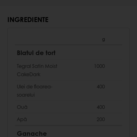
INGREDIENTE
g
Blatul de tort
Tegral Satin Moist
1000
CakeDark
Ulei de floarea-
400
soarelui
Ouă
400
Apă
200
Ganache