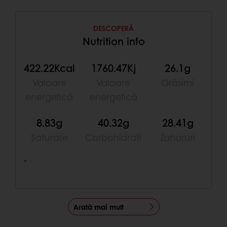
DESCOPERĂ
Nutrition info
422.22Kcal
1760.47Kj
26.1g
Valoare
Valoare
Grăsimi
energetică
energetică
8.83g
40.32g
28.41g
Saturate
Carbohidrați
Zaharuri
*
Arată mai mult