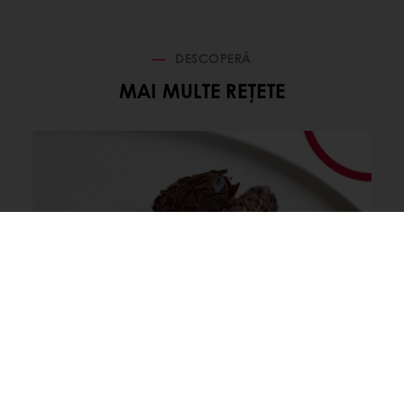
DESCOPERĂ
MAI MULTE REȚETE
Trufe cu incluziuni crocante
Citește mai mult