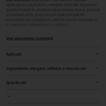
adăuga cu ușurință în creațiile dulci din laborator:
poate fi folosit în produse de patiserie dulce, biscuiți
și patiserie fină, precum și în aplicații pentru
ciocolată: ca umplutură, aromă pentru mousse-uri
și creme sau amestecat cu glazuri.
Avantaje client
Vezi descrierea completă
Cremă gata de utilizat, fie ca umplutură sau
decor în produse de patiserie și ciocolaterie,
Aplicații
fie ca parte integrantă a unui produs de
cofetărie
Caramelul este în topul preferințelor de
Ingrediente, alergeni, utilizare și descărcări
consum
Avantaje consumator
Specificații
Gust intens de caramel
Textură cremoasă, ușoară