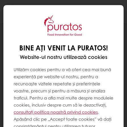
Togg
navi
Patiserie
BINE AȚI VENIT LA PURATOS!
Website-ul nostru utilizează cookies
Utilizăm cookies pentru a vă oferi cea mai bună
experiență pe website-ul nostru, pentru a
recunoaște vizitele repetate și preferințele
voastre, precum și pentru a măsura și analiza
traficul. Pentru a afla mai multe despre modulele
cookies, inclusiv despre cum să le dezactivați,
consultați politica noastră privind cookies
.
Apăsând clic pe „Accept toate cookies” vă dați
consimțământul pentru utilizarea tuturor