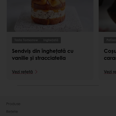
Taste Tomorrow
Inghețată
Patise
Sendviș din înghețată cu
Coșu
vanilie și stracciatella
cara
Vezi rețetă
Vezi r
Produse
Rețete