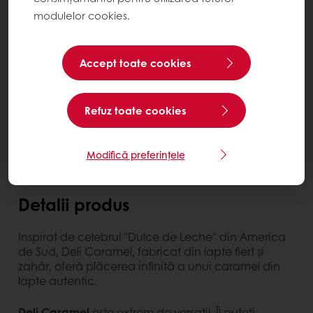
modulelor cookies.
Deli Caramel
Bucket 5 kg
Accept toate cookies
Contactează-ne
Ai nevoie de mai multe informații? Suntem bucuroși
Refuz toate cookies
să te ajutăm.
Modifică preferințele
Detalii produs
Inspirat de celebrul "Dulce de Leche" din America
de Sud, Deli Caramel, fabricat din lapte fiert și
zahăr, oferă plăcerea infinită a unui caramel din
lapte autentic.
Deli Caramel
este extrem de versatil. Îl puteți