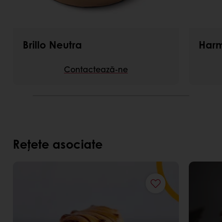
Brillo Neutra
Harm
Contactează-ne
Rețete asociate