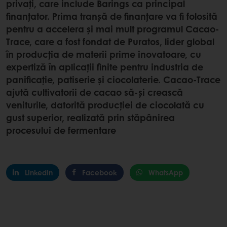
privați, care include Barings ca principal
finanțator. Prima tranșă de finanțare va fi folosită
pentru a accelera și mai mult programul Cacao-
Trace, care a fost fondat de Puratos, lider global
în producția de materii prime inovatoare, cu
expertiză în aplicaţii finite pentru industria de
panificaţie, patiserie şi ciocolaterie. Cacao-Trace
ajută cultivatorii de cacao să-și crească
veniturile, datorită producției de ciocolată cu
gust superior, realizată prin stăpânirea
procesului de fermentare
LinkedIn
Facebook
WhatsApp