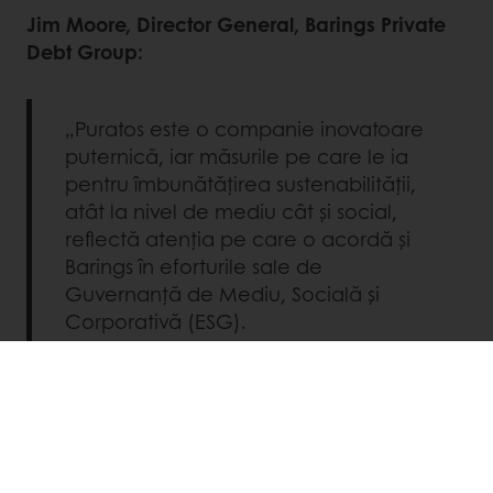
Jim Moore, Director General, Barings Private
Debt Group:
„Puratos este o companie inovatoare
puternică, iar măsurile pe care le ia
pentru îmbunătățirea sustenabilității,
atât la nivel de mediu cât și social,
reflectă atenția pe care o acordă și
Barings în eforturile sale de
Guvernanță de Mediu, Socială și
Corporativă (ESG).
Tomas Fiege Vos de Wael, Group Head
Sustainability în cadrul Peterson Projects: