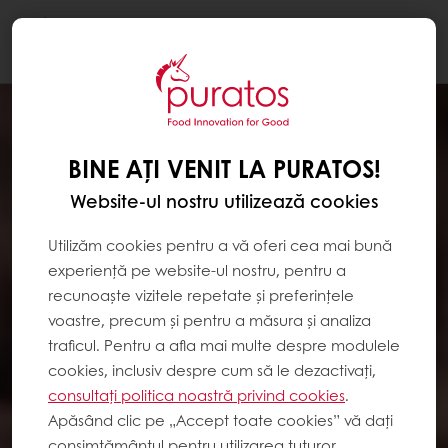
Togg
navi
BINE AȚI VENIT LA PURATOS!
Website-ul nostru utilizează cookies
Utilizăm cookies pentru a vă oferi cea mai bună
experiență pe website-ul nostru, pentru a
recunoaște vizitele repetate și preferințele
voastre, precum și pentru a măsura și analiza
traficul. Pentru a afla mai multe despre modulele
cookies, inclusiv despre cum să le dezactivați,
consultați politica noastră privind cookies
.
Apăsând clic pe „Accept toate cookies” vă dați
consimțământul pentru utilizarea tuturor