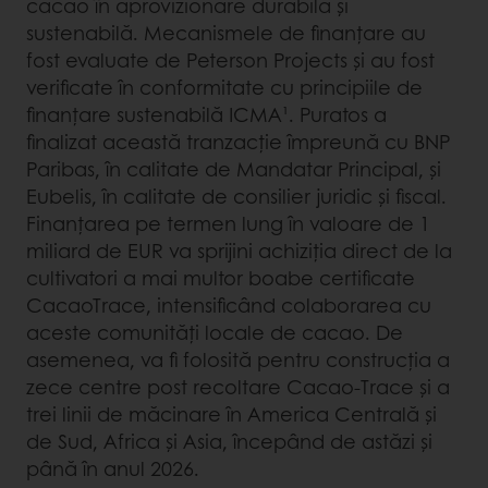
cacao în aprovizionare durabilă și
sustenabilă. Mecanismele de finanțare au
fost evaluate de Peterson Projects și au fost
verificate în conformitate cu principiile de
finanțare sustenabilă ICMA¹. Puratos a
finalizat această tranzacție împreună cu BNP
Paribas, în calitate de Mandatar Principal, și
Eubelis, în calitate de consilier juridic și fiscal.
Finanțarea pe termen lung în valoare de 1
miliard de EUR va sprijini achiziția direct de la
cultivatori a mai multor boabe certificate
CacaoTrace, intensificând colaborarea cu
aceste comunități locale de cacao. De
asemenea, va fi folosită pentru construcția a
zece centre post recoltare Cacao-Trace și a
trei linii de măcinare în America Centrală și
de Sud, Africa și Asia, începând de astăzi și
până în anul 2026.