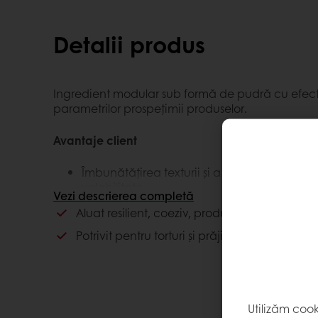
Detalii produs
Ingredient modular sub formă de pudră cu efect
parametrilor prospețimii produselor.
Avantaje client
Îmbunătățirea texturii și a prospețimii până 
valabilitate
Vezi descrierea completă
Ajută la eficientizarea costurilor de producț
Aluat resilient, coeziv, produse moi și pufoas
Avantaje consumator
Potrivit pentru torturi și prăjituri ce necesit
Produse de calitate premium
Produse proaspete în orice moment al perio
Utilizăm coo