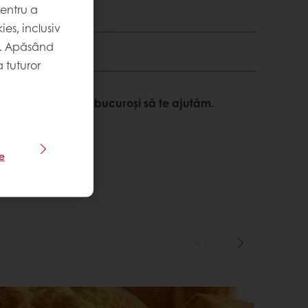
pentru a
es, inclusiv
. Apăsând
 tuturor
nformații? Suntem bucuroși să te ajutăm.
le