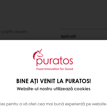
 pozitiv asupra
Aplicații
la sfârșitul perioadei de
Ingrediente, alergeni, uti
ie
e
Specificații
ă prospețime îndelungată
BINE AȚI VENIT LA PURATOS!
Website-ul nostru utilizează cookies
Descriere
:
Acti-Fresh Po 
adei de valabilitate
15Kg
kies pentru a vă oferi cea mai bună experiență pe website-u
Ambalare
:
kg 1 kg