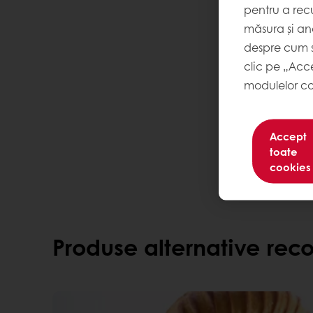
pentru a recu
măsura și ana
despre cum s
clic pe „Acc
modulelor co
Accept
toate
cookies
Produse alternative re