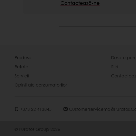
Contactează-ne
Produse
Despre pur
Rețete
Știri
Servicii
Contactea
Opinii ale consumatorilor
+373 22 413845
Customerservicemd@puratos.c
© Puratos Group 2026