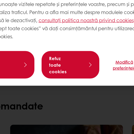
noaște vizitele repetate și preferințele voastre, precum și 
liza traficul. Pentru a afla mai multe despre modulele cooki
ă le dezactivați,
consultați politica noastră privind cookies
ept toate cookies” vă dați consimțământul pentru utilizarea
okies.
Ai nevoie de mai multe i
Contactează-ne
Refuz
Modifică
toate
preferințe
cookies
comandate