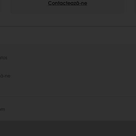
Contactează-ne
atos
ză-ne
om