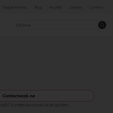
Despre Puratos
Blog
Noutăți
Cariere
Contact
Căutar
Contactează-ne
mații? Suntem bucuroși să te ajutăm.