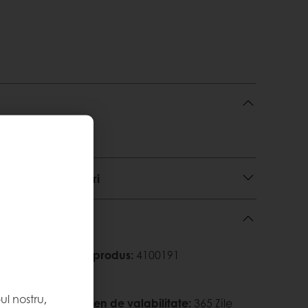
lizare și descărcări
14 Sac
Cod produs
:
4100191
l nostru,
Termen de valabilitate
:
365 Zile