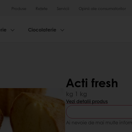
Produse
Rețete
Servicii
Opinii ale consumatorilor
rie
Ciocolaterie
Acti fresh
kg 1 kg
Vezi detalii produs
Ai nevoie de mai multe infor