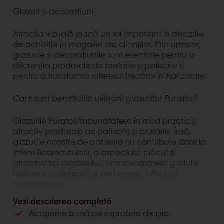
Glazuri și decorațiuni
Atracția vizuală joacă un rol important în deciziile
de achiziție în magazin ale clienților. Prin urmare,
glazurile și decorațiunile sunt esențiale pentru a
diferenția produsele de brutărie și patiserie și
pentru a transforma interesul trecător în tranzacție.
Care sunt beneficiile utilizării glazurilor Puratos?
Glazurile Puratos îmbunătățesc în mod practic și
atractiv produsele de patiserie și brutărie. Însă,
glazurile noastre de patiserie nu contribuie doar la
intensificarea culorii, a aspectului plăcut și
atractivității produsului, ci îmbunătățesc gustul și
textura și protejează și prelungesc totodată
prospețimea.
Vezi descrierea completă
Începând din 1990, când am inventat și am lansat
Acoperire bună pe suprafețe drepte
produsul nostru Miroir, ne-am extins portofoliul de