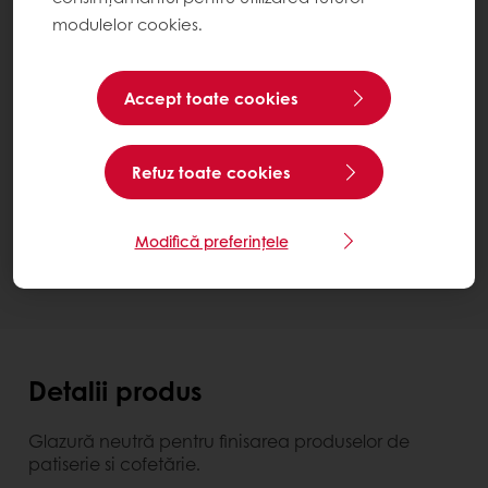
modulelor cookies.
Accept toate cookies
Brillo Neutra
Bucket 5 kg
Refuz toate cookies
Contactează-ne
Ai nevoie de mai multe informații? Suntem bucuroși
Modifică preferințele
să te ajutăm.
Detalii produs
Glazură neutră pentru finisarea produselor de
patiserie si cofetărie.