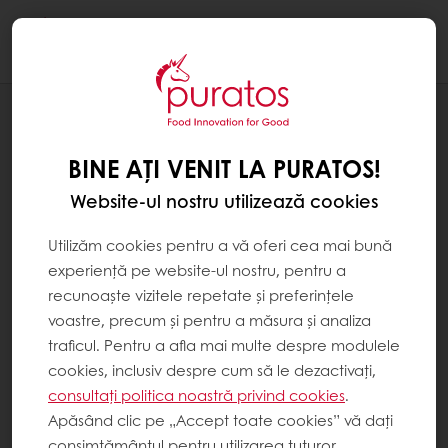
Togg
navi
Patiserie
BINE AȚI VENIT LA PURATOS!
Website-ul nostru utilizează cookies
Utilizăm cookies pentru a vă oferi cea mai bună
experiență pe website-ul nostru, pentru a
recunoaște vizitele repetate și preferințele
voastre, precum și pentru a măsura și analiza
traficul. Pentru a afla mai multe despre modulele
cookies, inclusiv despre cum să le dezactivați,
consultați politica noastră privind cookies
.
Apăsând clic pe „Accept toate cookies” vă dați
consimțământul pentru utilizarea tuturor