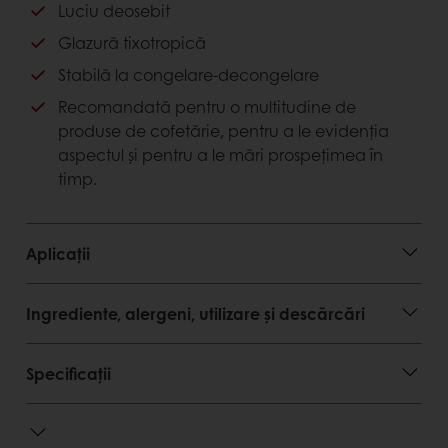
glazuri cu inovații și dezvoltări concepute să
Luciu deosebit
satisfacă cerințele clienților noștri.
Glazură tixotropică
Avantaje client
Stabilă la congelare-decongelare
Recomandată pentru o multitudine de
Glazură gata de utilizat (aplicare la rece)
produse de cofetărie, pentru a le evidenția
Îmbunătățește aspectul și prospețimea
aspectul și pentru a le mări prospețimea în
produselor finite
timp.
Glazură recomandată pentru o gamă variată
de produse finite
Ușor de aplicat: se amestecă până devine
fluidă. Se aplică pe produs în funcție de
Aplicații
textura și aplicația dorite. Se întărește în circa
10 minute.
Ingrediente, alergeni, utilizare și descărcări
Avantaje consumator
Specificații
Luciu deosebit, atractiv.