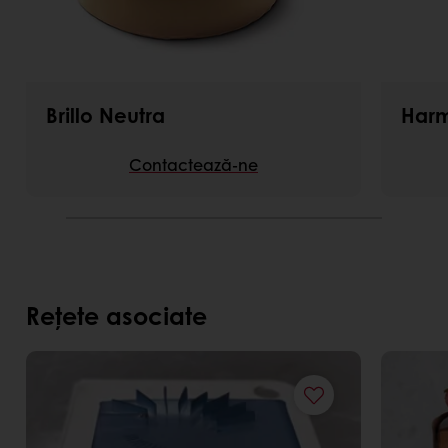
Brillo Neutra
Harm
Contactează-ne
Rețete asociate