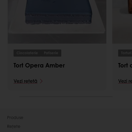
Ciocolaterie
Patiserie
Torturi 
Tort Opera Amber
Tort
Vezi rețetă
Vezi r
Produse
Rețete