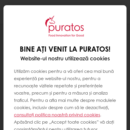
Togg
navi
Ciocolaterie
BINE AȚI VENIT LA PURATOS!
Website-ul nostru utilizează cookies
Utilizăm cookies pentru a vă oferi cea mai bună
experiență pe website-ul nostru, pentru a
recunoaște vizitele repetate și preferințele
voastre, precum și pentru a măsura și analiza
traficul. Pentru a afla mai multe despre modulele
cookies, inclusiv despre cum să le dezactivați,
consultați politica noastră privind cookies
.
Apăsând clic pe „Accept toate cookies” vă dați
consimțământul pentru utilizarea tuturor