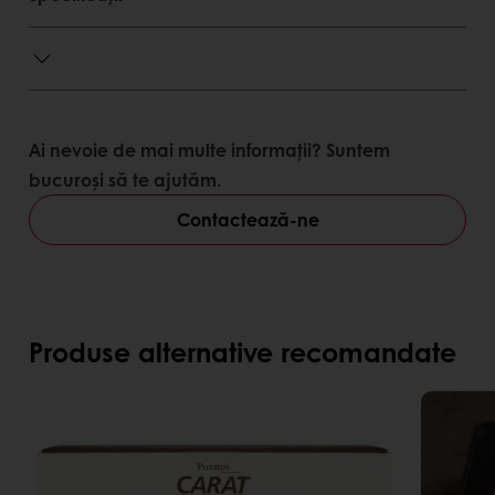
38ºC), nu se lipește de ambalajul produselor
finite
Flexibilitate deosebitã a glazurii, nu crapã în
timpul manevrãrii sau tãierii produsului
Asigură un strat subțire și uniform.
Ai nevoie de mai multe informații? Suntem
Avantaje consumator
bucuroși să te ajutăm.
Gust echilibrat de cacao
Contactează-ne
Textură fină
Aspect atractiv al produselor finite.
Produse alternative recomandate