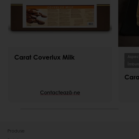
Carat Coverlux Milk
Aspect
Îmbună
valabi
Cara
Contactează-ne
Produse