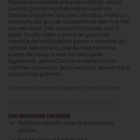
Glazura de cofetărie este preparată din cacao
pudră și grăsimi vegetale precum uleiul din
sâmburi de palmier sau uleiul de cocos. Arată ca
ciocolata, are gust de ciocolată însă este mult mai
ușor de utilizat. Este suficient să o topești și să o
aplici. Puratos oferă o gamă de glazuri de
cofetărie de înaltă calitate pentru o varietate de
aplicări. Selectând cu atenție cele mai bune
boabe de cacao și cele mai proaspete
ingrediente, gama Carat se evidențiază prin
calitatea superioară, gustul excelent, textura fină și
vâscozitatea potrivită.
Glazura de cofetărie adaptată gusturilor tale.
Glazurile de cofetărie Carat sunt preparate în
fabricile Puratos din toată lumea. Gama este
adaptată în fiecare regiune la gusturile locale și
Vezi descrierea completă
cerințele de utilizare și aplicare ale zonei. Prin
Fluiditate ridicată, asigură strat subțire și
producția locală se asigură, de asemenea, că toți
uniform
clienții beneficiază de aceleași standarde de