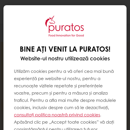
Togg
navi
Ciocolaterie
BINE AȚI VENIT LA PURATOS!
Website-ul nostru utilizează cookies
Utilizăm cookies pentru a vă oferi cea mai bună
experiență pe website-ul nostru, pentru a
recunoaște vizitele repetate și preferințele
voastre, precum și pentru a măsura și analiza
traficul. Pentru a afla mai multe despre modulele
cookies, inclusiv despre cum să le dezactivați,
consultați politica noastră privind cookies
.
Apăsând clic pe „Accept toate cookies” vă dați
consimțământul pentru utilizarea tuturor