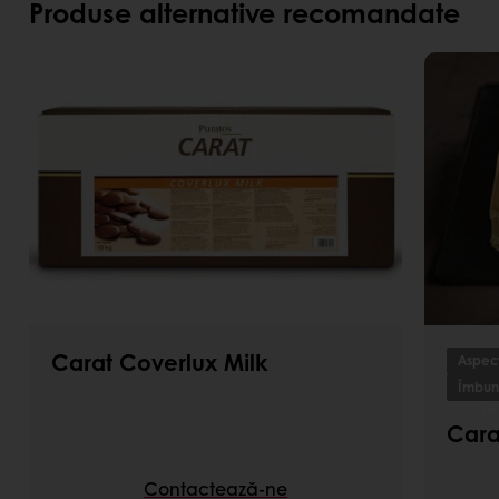
Produse alternative recomandate
Carat Coverlux Milk
Aspect
Îmbună
valabi
Cara
Contactează-ne