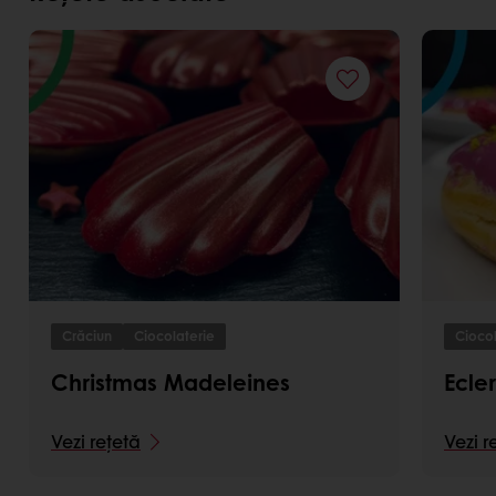
Crăciun
Ciocolaterie
Ciocol
Christmas Madeleines
Ecler
Vezi rețetă
Vezi r