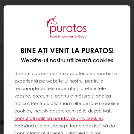
Togg
navi
Ciocolaterie
BINE AȚI VENIT LA PURATOS!
Website-ul nostru utilizează cookies
Utilizăm cookies pentru a vă oferi cea mai bună
experiență pe website-ul nostru, pentru a
recunoaște vizitele repetate și preferințele
voastre, precum și pentru a măsura și analiza
traficul. Pentru a afla mai multe despre modulele
cookies, inclusiv despre cum să le dezactivați,
consultați politica noastră privind cookies
.
Apăsând clic pe „Accept toate cookies” vă dați
consimțământul pentru utilizarea tuturor