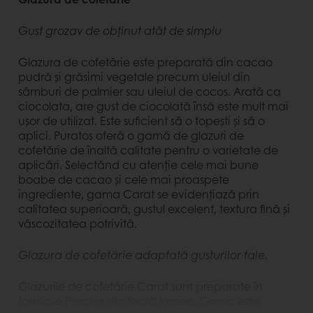
Gust grozav de obținut atât de simplu
Glazura de cofetărie este preparată din cacao
pudră și grăsimi vegetale precum uleiul din
sâmburi de palmier sau uleiul de cocos. Arată ca
ciocolata, are gust de ciocolată însă este mult mai
ușor de utilizat. Este suficient să o topești și să o
aplici. Puratos oferă o gamă de glazuri de
cofetărie de înaltă calitate pentru o varietate de
aplicări. Selectând cu atenție cele mai bune
boabe de cacao și cele mai proaspete
ingrediente, gama Carat se evidențiază prin
calitatea superioară, gustul excelent, textura fină și
vâscozitatea potrivită.
Glazura de cofetărie adaptată gusturilor tale.
Glazurile de cofetărie Carat sunt preparate în
fabricile Puratos din toată lumea. Gama este