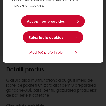
modulelor cookies.
Сarat Coverlux White
Carton 10 kg
Accept toate cookies
Contactează-ne
Ai nevoie de mai multe informații? Suntem bucuroși
Refuz toate cookies
să te ajutăm.
Modifică preferințele
Detalii produs
Glazură albă multifuncţională cu gust intens de
lapte, ce poate fi utilizată atât pentru prepararea
ganache-ului, cât şi pentru glazurarea produselor
de patiserie & cofetărie
Glazură de cofetărie