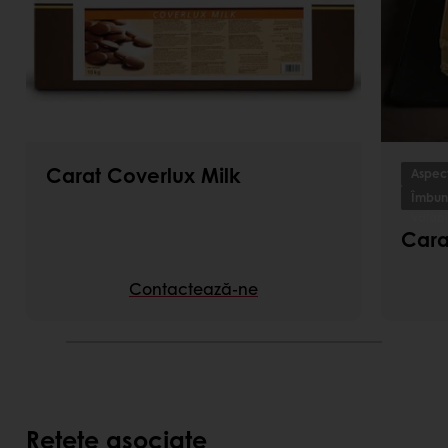
Carat Coverlux Milk
Aspect
Îmbună
valabi
Cara
Contactează-ne
Rețete asociate