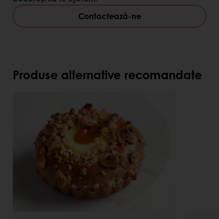
Textură fluidă
Ușor de injectat.
Contactează-ne
Produse alternative recomandate