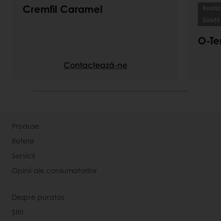
Cremfil Caramel
Realiz
Soluții
O-Te
Contactează-ne
Produse
Rețete
Servicii
Opinii ale consumatorilor
Despre puratos
Știri