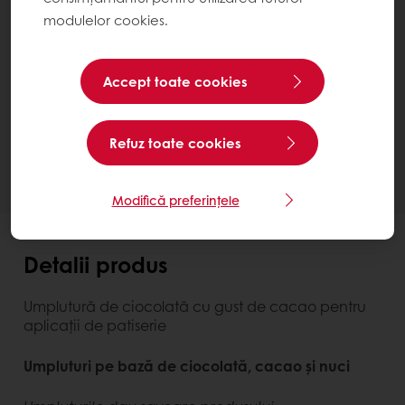
modulelor cookies.
Carat Filocrem Cocoa 113F
Bucket 12 kg
Accept toate cookies
Contactează-ne
Ai nevoie de mai multe informații? Suntem bucuroși
Refuz toate cookies
să te ajutăm.
Modifică preferințele
Detalii produs
Umplutură de ciocolată cu gust de cacao pentru
aplicații de patiserie
Umpluturi pe bază de ciocolată, cacao și nuci