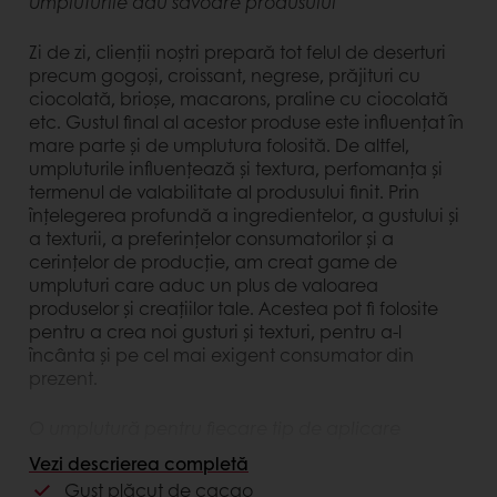
Umpluturile dau savoare produsului
Zi de zi, clienții noștri prepară tot felul de deserturi
precum gogoși, croissant, negrese, prăjituri cu
ciocolată, brioșe, macarons, praline cu ciocolată
etc. Gustul final al acestor produse este influențat în
mare parte și de umplutura folosită. De altfel,
umpluturile influențează și textura, perfomanța și
termenul de valabilitate al produsului finit. Prin
înțelegerea profundă a ingredientelor, a gustului și
a texturii, a preferințelor consumatorilor și a
cerințelor de producție, am creat game de
umpluturi care aduc un plus de valoarea
produselor și creațiilor tale. Acestea pot fi folosite
pentru a crea noi gusturi și texturi, pentru a-l
încânta și pe cel mai exigent consumator din
prezent.
O umplutură pentru fiecare tip de aplicare
Vezi descrierea completă
Fie că dorești să păstrezi textura crocantă a
Gust plăcut de cacao