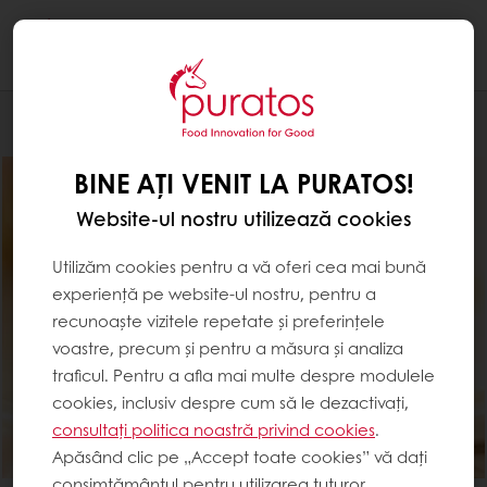
Togg
navi
Produse
BINE AȚI VENIT LA PURATOS!
Website-ul nostru utilizează cookies
Utilizăm cookies pentru a vă oferi cea mai bună
experiență pe website-ul nostru, pentru a
recunoaște vizitele repetate și preferințele
voastre, precum și pentru a măsura și analiza
traficul. Pentru a afla mai multe despre modulele
cookies, inclusiv despre cum să le dezactivați,
consultați politica noastră privind cookies
.
Apăsând clic pe „Accept toate cookies” vă dați
consimțământul pentru utilizarea tuturor