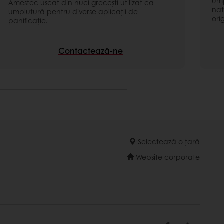
ump
Amestec uscat din nuci grecești utilizat ca
nat
umplutură pentru diverse aplicaţii de
ori
panificație.
Contactează-ne
Selectează o țară
Website corporate