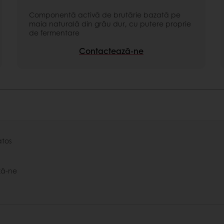
Componentă activă de brutărie bazată pe
maia naturală din grâu dur, cu putere proprie
de fermentare
Contactează-ne
atos
ză-ne