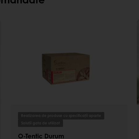
e rezistentă la
 își păstrează gustul
Realizarea de produse cu specificații aparte
Soluții gata de utilizat
O-Tentic Durum