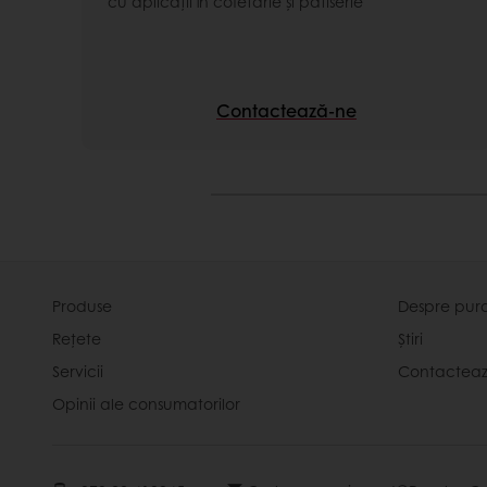
cu aplicaţii în cofetărie şi patiserie
Contactează-ne
Produse
Despre pur
Rețete
Știri
Servicii
Contactea
Opinii ale consumatorilor