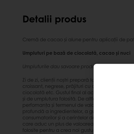
Detalii produs
Cremă de cacao și alune pentru aplicații de patis
Umpluturi pe bază de ciocolată, cacao și nuci
Umpluturile dau savoare produsului
Zi de zi, clienții noștri prepară tot felul de deser
croissant, negrese, prăjituri cu ciocolată, brioșe
ciocolată etc. Gustul final al acestor produse est
și de umplutura folosită. De altfel, umpluturile inf
perfomanța și termenul de valabilitate al produsulu
profundă a ingredientelor, a gustului și a texturii,
consumatorilor și a cerințelor de producție, am
care aduc un plus de valoarea produselor și creați
folosite pentru a crea noi gusturi și texturi, pentr