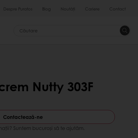
Despre Puratos
Blog
Noutăți
Cariere
Contact
Căutar
crem Nutty 303F
Contactează-ne
mații? Suntem bucuroși să te ajutăm.