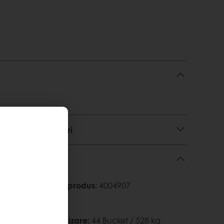
lizare și descărcări
m Nutty
Cod produs
:
4004907
Paletizare
:
44 Bucket / 528 kg