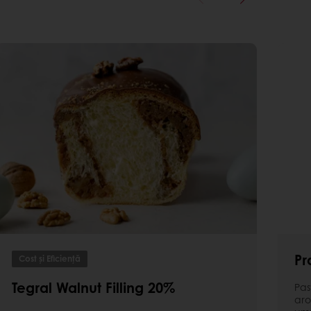
Pr
Cost și Eficiență
Tegral Walnut Filling 20%
Pas
aro