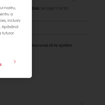
l nostru,
65 Zile
Cod EAN
:
5410687174782
pentru a
es, inclusiv
. Apăsând
 tuturor
nformații? Suntem bucuroși să te ajutăm.
le