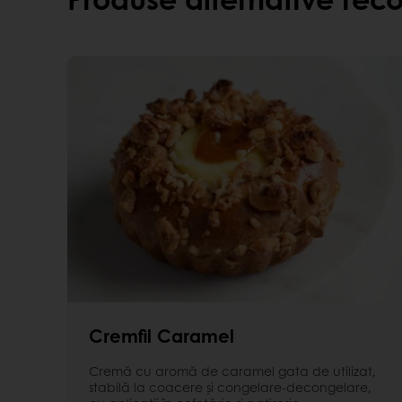
Aspect al produselor îmbunătățit, fiind foart
temperaturi ridicate - nu curge din produs și
plăcut
Avantaje consumator
Gust plăcut de alune de pădure și cacao
Textură fină
Cremfil Caramel
Cremă cu aromă de caramel gata de utilizat,
stabilă la coacere şi congelare-decongelare,