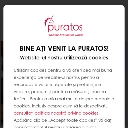
Togg
navi
Ciocolaterie
BINE AȚI VENIT LA PURATOS!
Website-ul nostru utilizează cookies
Utilizăm cookies pentru a vă oferi cea mai bună
experiență pe website-ul nostru, pentru a
recunoaște vizitele repetate și preferințele
voastre, precum și pentru a măsura și analiza
traficul. Pentru a afla mai multe despre modulele
cookies, inclusiv despre cum să le dezactivați,
consultați politica noastră privind cookies
.
Apăsând clic pe „Accept toate cookies” vă dați
consimțământul pentru utilizarea tuturor