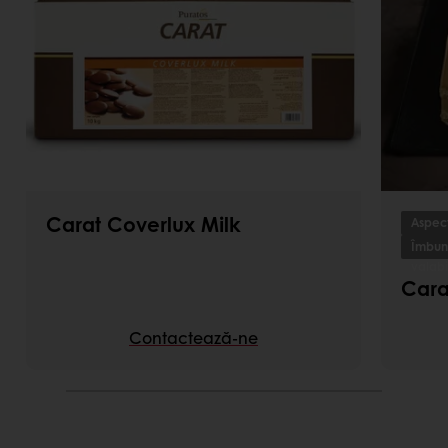
Carat Coverlux Milk
Aspect
Îmbună
valabi
Cara
Contactează-ne