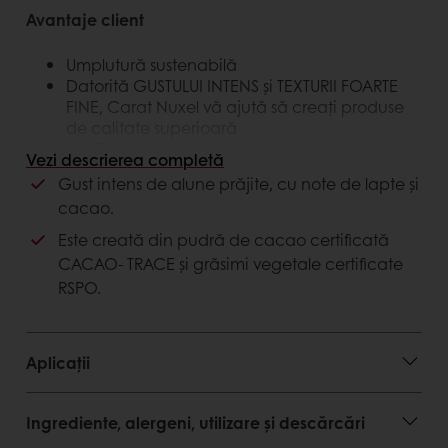
Avantaje client
Umplutură sustenabilă
Datorită GUSTULUI INTENS și TEXTURII FOARTE
FINE, Carat Nuxel vă ajută să creați produse
de calitate superioară
100% NATURAL
Vezi descrierea completă
Gust intens de alune prăjite, cu note de lapte și
Avantaje consumator
cacao.
Extinderea portofoliului de produse cu
Este creată din pudră de cacao certificată
produse de patiserie laminată premium
CACAO- TRACE și grăsimi vegetale certificate
Pentru fiecare kilogram cumpărat de Carat
RSPO.
NUXEL programul Cacao-Trace plătește un
„bonus al ciocolatei” de 0,10 euro fermierilor
de cacao.
Aplicații
Gustul bogat se datorează doar
ingredientelor naturale. Carat NUXEL nu
conține arome și coloranți artificiali.
Ingrediente, alergeni, utilizare și descărcări