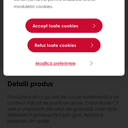
modulelor cookies.
Carat Nuxel CT
Bucket 5 kg
Accept toate cookies
Contactează-ne
Ai nevoie de mai multe informații? Suntem bucuroși
Refuz toate cookies
să te ajutăm.
Modifică preferințele
Detalii produs
Fiind produsă cu pudră de cacao sustenabilă și un
conținut ridicat de pastă de alune, Carat Nuxel CT
este o umplutură deosebit de gustoasă, care face
diferența în produsul finit prin gust, textură și
povestea din spate.