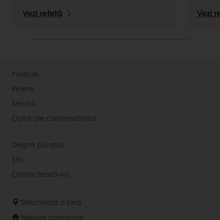
Vezi rețetă
Vezi r
Produse
Rețete
Servicii
Opinii ale consumatorilor
Despre puratos
Știri
Contactează-ne
Selectează o țară
Website corporate