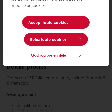
modulelor cookies.
Carat Nuxel Pistachio
Contactează-ne
Accept toate cookies
Ai nevoie de mai multe informații? Suntem bucuroși
să te ajutăm.
Refuz toate cookies
Modifică preferințele
Detalii produs
Cremă cu 15% fistic, cu gust unic, textură foarte fină
şi cremoasă
Avantaje client
Versatil în utilizare
Calitate superioară