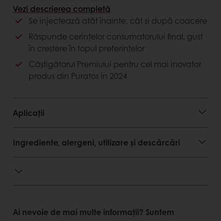
Gust savuros
Vezi descrierea completă
Se injectează atât înainte, cât si după coacere
Avantaje consumator
Răspunde cerinţelor consumatorului final, gust
în creştere în topul preferinţelor
Produse atractive și de calitate
Gust deosebit de fistic
Câștigătorul Premiului pentru cel mai inovator
Calitate superioară
produs din Puratos in 2024
Aplicații
Ingrediente, alergeni, utilizare și descărcări
Ai nevoie de mai multe informații? Suntem