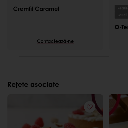
Cremfil Caramel
Realiz
Soluții
O-Te
Contactează-ne
Rețete asociate