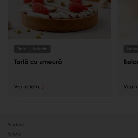
Tarte
Patiserie
Batoa
Tartă cu zmeură
Belc
Vezi rețetă
Vezi r
Produse
Rețete