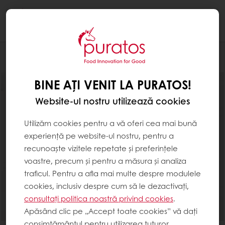
Togg
navi
Produse
BINE AȚI VENIT LA PURATOS!
Website-ul nostru utilizează cookies
Utilizăm cookies pentru a vă oferi cea mai bună
experiență pe website-ul nostru, pentru a
recunoaște vizitele repetate și preferințele
voastre, precum și pentru a măsura și analiza
traficul. Pentru a afla mai multe despre modulele
cookies, inclusiv despre cum să le dezactivați,
consultați politica noastră privind cookies
.
Apăsând clic pe „Accept toate cookies” vă dați
consimțământul pentru utilizarea tuturor