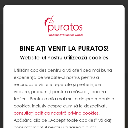
Togg
navi
Produse
BINE AȚI VENIT LA PURATOS!
Website-ul nostru utilizează cookies
Utilizăm cookies pentru a vă oferi cea mai bună
experiență pe website-ul nostru, pentru a
recunoaște vizitele repetate și preferințele
voastre, precum și pentru a măsura și analiza
traficul. Pentru a afla mai multe despre modulele
cookies, inclusiv despre cum să le dezactivați,
consultați politica noastră privind cookies
.
Apăsând clic pe „Accept toate cookies” vă dați
consimțământul pentru utilizarea tuturor