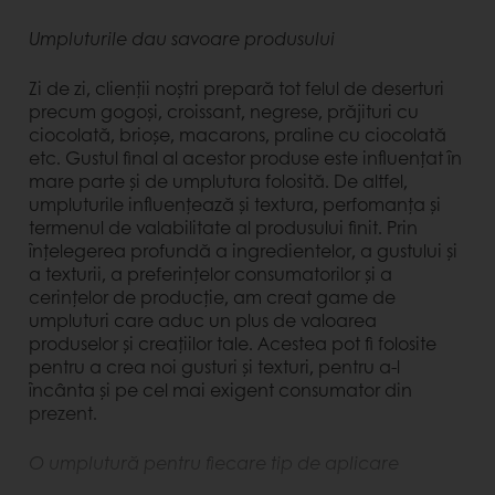
Umpluturile dau savoare produsului
Zi de zi, clienții noștri prepară tot felul de deserturi
precum gogoși, croissant, negrese, prăjituri cu
ciocolată, brioșe, macarons, praline cu ciocolată
etc. Gustul final al acestor produse este influențat în
mare parte și de umplutura folosită. De altfel,
umpluturile influențează și textura, perfomanța și
termenul de valabilitate al produsului finit. Prin
înțelegerea profundă a ingredientelor, a gustului și
a texturii, a preferințelor consumatorilor și a
cerințelor de producție, am creat game de
umpluturi care aduc un plus de valoarea
produselor și creațiilor tale. Acestea pot fi folosite
pentru a crea noi gusturi și texturi, pentru a-l
încânta și pe cel mai exigent consumator din
prezent.
O umplutură pentru fiecare tip de aplicare