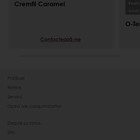
Cremfil Caramel
Realiz
Soluții
O-Te
Contactează-ne
Produse
Rețete
Servicii
Opinii ale consumatorilor
Despre puratos
Știri