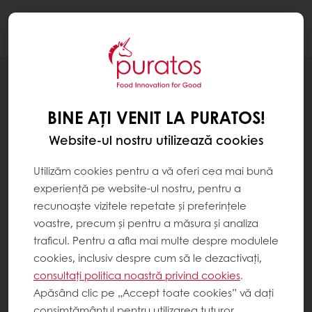
Togg
navi
Brutărie
BINE AȚI VENIT LA PURATOS!
Website-ul nostru utilizează cookies
Utilizăm cookies pentru a vă oferi cea mai bună
experiență pe website-ul nostru, pentru a
recunoaște vizitele repetate și preferințele
voastre, precum și pentru a măsura și analiza
traficul. Pentru a afla mai multe despre modulele
cookies, inclusiv despre cum să le dezactivați,
consultați politica noastră privind cookies
.
Apăsând clic pe „Accept toate cookies” vă dați
consimțământul pentru utilizarea tuturor