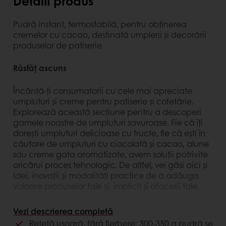
Detalii produs
Pudră instant, termostabilă, pentru obţinerea
cremelor cu cacao, destinată umplerii şi decorării
produselor de patiserie
Răsfăț ascuns
Încântă-ți consumatorii cu cele mai apreciate
umpluturi și creme pentru patiserie și cofetărie.
Explorează această secțiune pentru a descoperi
gamele noastre de umpluturi savuroase. Fie că îți
dorești umpluturi delicioase cu fructe, fie că ești în
căutare de umpluturi cu ciocolată și cacao, alune
sau creme gata aromatizate, avem soluții potrivite
oricărui proces tehnologic. De altfel, vei găsi aici și
idei, inovații și modalități practice de a adăuga
valoare produselor tale și, implicit și afacerii tale.
Provoacă prin concepte noi
Vezi descrierea completă
Rețetă ușoară, fără fierbere: 300-350 g pudră se