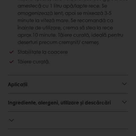
Fii pionier pe piața ta, folosind umpluturi de
amestecă cu 1 litru apă/lapte rece. Se
patiserie deosebite, care urmează ultimele
omogenizează lent, apoi se mixează 3-5
tendințe și care se ridică la nivelul ambițiilor tale.
minute la viteză mare. Se recomandă ca
înainte de utilizare, crema să stea la rece
Avantaje client
aprox.10 minute. Tăiere curată, ideală pentru
deserturi precum cremșnit/ cremeș
Stabilitate bună la coacere
Stabilitate bună la congelare-decongelare
Stabilitate la coacere
Tăiere curată.
Tăiere curată.
Avantaje consumator
Gust echilibrat de cacao
Aplicații
Aspect atractiv al produselor finite
Textură cremoasă, ușoară.
Ingrediente, alergeni, utilizare și descărcări