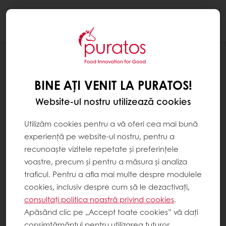
Togg
navi
Patiserie
BINE AȚI VENIT LA PURATOS!
Website-ul nostru utilizează cookies
Utilizăm cookies pentru a vă oferi cea mai bună
experiență pe website-ul nostru, pentru a
recunoaște vizitele repetate și preferințele
voastre, precum și pentru a măsura și analiza
traficul. Pentru a afla mai multe despre modulele
cookies, inclusiv despre cum să le dezactivați,
consultați politica noastră privind cookies
.
Apăsând clic pe „Accept toate cookies” vă dați
consimțământul pentru utilizarea tuturor