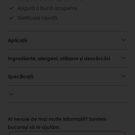
Asigură o bună acoperire
Avantaje client
Gelificare rapidă.
Asigură un aspect atractiv al produselor
Ușurința de a aplica straturi uniforme prin
pensulare sau pulverizare pe produsul finit
Aplicații
Grad mare de absorbție apă pentru un cost
redus per rețetă.
Ingrediente, alergeni, utilizare și descărcări
Avantaje consumator
Luciu deosebit, atractiv
Specificații
Gust savuros.
Ai nevoie de mai multe informații? Suntem
bucuroși să te ajutăm.