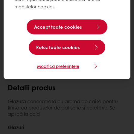
modulelor cookies.
Harmony Classic Briant
Bucket 12 kg
Accept toate cookies
Contactează-ne
Ai nevoie de mai multe informații? Suntem bucuroși
Refuz toate cookies
să te ajutăm.
Modifică preferințele
Detalii produs
Glazură concentrată cu aromă de caisă pentru
finisarea produselor de patiserie şi cofetărie. Se
aplică la cald
Glazuri