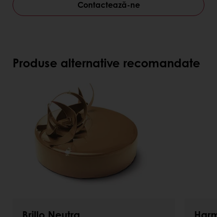
Contactează-ne
Produse alternative recomandate
Brillo Neutra
Harm