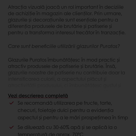
Atracția vizuală joacă un rol important în deciziile
de achiziție în magazin ale clienților. Prin urmare,
glazurile și decorațiunile sunt esențiale pentru a
diferenția produsele de brutărie și patiserie și
pentru a transforma interesul trecător în tranzacție.
Care sunt beneficiile utilizării glazurilor Puratos?
Glazurile Puratos îmbunătățesc în mod practic și
atractiv produsele de patiserie și brutărie. Însă,
glazurile noastre de patiserie nu contribuie doar la
intensificarea culorii, a aspectului plăcut și
atractivității produsului, ci îmbunătățesc gustul și
textura și protejează și prelungesc totodată
Vezi descrierea completă
prospețimea.
Se recomandă utilizarea pe fructe, tarte,
checuri, foietaje dulci pentru a evidenţia
Începând din 1990, când am inventat și am lansat
aspectul și pentru a le mări prospeţimea în timp
produsul nostru Miroir, ne-am extins portofoliul de
glazuri cu inovații și dezvoltări concepute să
Se diluează cu 30-60% apă și se aplică la o
satisfacă cerințele clienților noștri.
temperatură de aprox. 70ºC