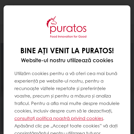
Togg
navi
Brutărie
BINE AȚI VENIT LA PURATOS!
Website-ul nostru utilizează cookies
Utilizăm cookies pentru a vă oferi cea mai bună
experiență pe website-ul nostru, pentru a
recunoaște vizitele repetate și preferințele
voastre, precum și pentru a măsura și analiza
traficul. Pentru a afla mai multe despre modulele
cookies, inclusiv despre cum să le dezactivați,
consultați politica noastră privind cookies
.
Apăsând clic pe „Accept toate cookies” vă dați
consimțământul pentru utilizarea tuturor