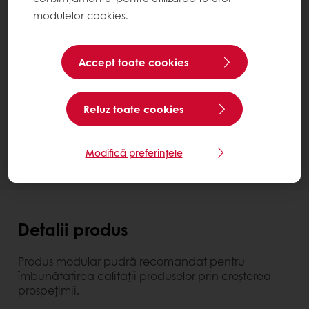
modulelor cookies.
O mai bună prelucrabilitate și stabilitate
Soluții gata de utilizat
Intense Extendo
Accept toate cookies
Sac 25 kg
Contactează-ne
Refuz toate cookies
Ai nevoie de mai multe informații? Suntem bucuroși
să te ajutăm.
Modifică preferințele
Detalii produs
Produs modular pudră recomandat pentru
îmbunătațirea calitații produselor prin creșterea
prospețimii.