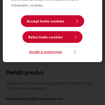
modulelor cookies.
Reducerea costului de producție
Soluții gata de utilizat
Sunset Glaze
Brick 1 l
Accept toate cookies
Contactează-ne
Ai nevoie de mai multe informații? Suntem bucuroși
Refuz toate cookies
să te ajutăm.
Modifică preferințele
Detalii produs
Substituent lichid pentru glazurile pe bază de ou,
fără proteine de lapte
Alternative la glazurarea cu ou