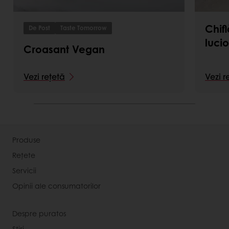
Chif
De Post
Taste Tomorrow
luci
Croasant Vegan
Vezi rețetă
Vezi r
Produse
Rețete
Servicii
Opinii ale consumatorilor
Despre puratos
Știri