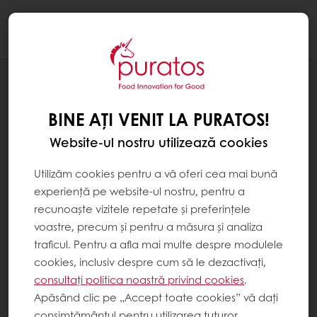
Togg
navi
Brutărie
BINE AȚI VENIT LA PURATOS!
Website-ul nostru utilizează cookies
Utilizăm cookies pentru a vă oferi cea mai bună
experiență pe website-ul nostru, pentru a
recunoaște vizitele repetate și preferințele
voastre, precum și pentru a măsura și analiza
traficul. Pentru a afla mai multe despre modulele
cookies, inclusiv despre cum să le dezactivați,
consultați politica noastră privind cookies
.
Apăsând clic pe „Accept toate cookies” vă dați
consimțământul pentru utilizarea tuturor