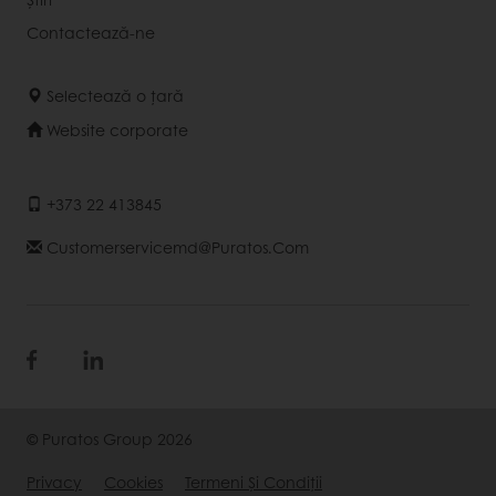
Contactează-ne
Selectează o țară
Website corporate
+373 22 413845
Customerservicemd@puratos.com
© Puratos Group 2026
Privacy
Cookies
Termeni Şi Condiții