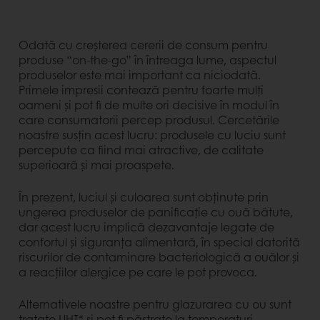
Odată cu creșterea cererii de consum pentru
produse “on-the-go” în întreaga lume, aspectul
produselor este mai important ca niciodată.
Primele impresii contează pentru foarte mulți
oameni și pot fi de multe ori decisive în modul în
care consumatorii percep produsul. Cercetările
noastre susțin acest lucru: produsele cu luciu sunt
percepute ca fiind mai atractive, de calitate
superioară și mai proaspete.
În prezent, luciul și culoarea sunt obținute prin
ungerea produselor de panificație cu ouă bătute,
dar acest lucru implică dezavantaje legate de
confortul și siguranța alimentară, în special datorită
riscurilor de contaminare bacteriologică a ouălor și
a reacțiilor alergice pe care le pot provoca.
Alternativele noastre pentru glazurarea cu ou sunt
tratate UHT* și pot fi păstrate la temperaturi