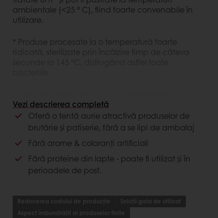
ambientale (<25 ° C), fiind foarte convenabile în
utilizare.
* Produse procesate la o temperatură foarte
ridicată, sterilizate prin încălzire timp de câteva
secunde la 145 °C, distrugând astfel toate
bacteriile.
Care sunt avantajele utilizării alternativei la
Vezi descrierea completă
glazurarea cu ou
?
Oferă o tentă aurie atractivă produselor de
Performanță superioară: luciul după coacere
brutărie și patiserie, fără a se lipi de ambalaj
este chiar mai atractiv decât cel obținut la
Fără arome & coloranți artificiali
glazurarea cu ou;
Siguranță alimentară: fără riscuri de
Fără proteine din lapte - poate fi utilizat și în
contaminare bacteriologică a produselor prin
perioadele de post.
contactul cu ouăle;
Preț și disponibilitate în stoc constante: se evită
fluctuațiile prețurilor la ouă și asigură o
Reducerea costului de producție
Soluții gata de utilizat
constanță a stocurilor și a prețului pe tot
Aspect îmbunătățit al produselor finite