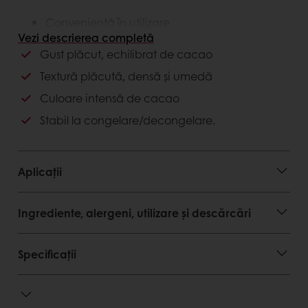
Conveniență în utilizare
Rețetă simplă și ușoară
Vezi descrierea completă
Calitate constantă la fiecare producție.
Gust plăcut, echilibrat de cacao
Textură plăcută, densă și umedă
Avantaje consumator
Culoare intensă de cacao
Gust echilibrat de cacao
Stabil la congelare/decongelare.
Textură plăcută, ușor de savurat.
Aplicații
Ingrediente, alergeni, utilizare și descărcări
Specificații