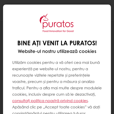
Togg
navi
Patiserie
BINE AȚI VENIT LA PURATOS!
Website-ul nostru utilizează cookies
Utilizăm cookies pentru a vă oferi cea mai bună
experiență pe website-ul nostru, pentru a
recunoaște vizitele repetate și preferințele
voastre, precum și pentru a măsura și analiza
traficul. Pentru a afla mai multe despre modulele
cookies, inclusiv despre cum să le dezactivați,
consultați politica noastră privind cookies
.
Apăsând clic pe „Accept toate cookies” vă dați
consimțământul pentru utilizarea tuturor