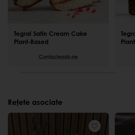
Tegral Satin Cream Cake
Tegr
Plant-Based
Plan
Contactează-ne
Rețete asociate