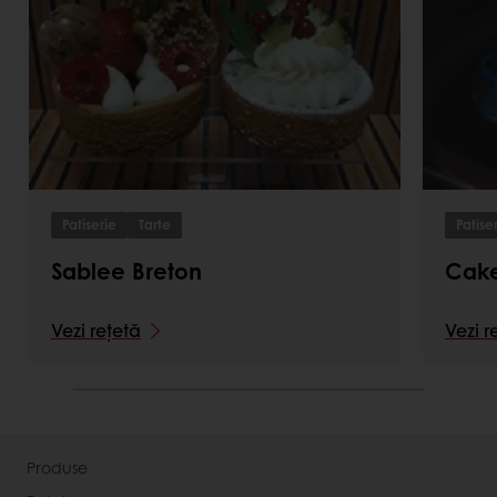
Patiserie
Tarte
Patise
Sablee Breton
Cake
Vezi rețetă
Vezi r
Produse