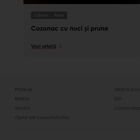
Crăciun
Paște
Cozonac cu nuci și prune
Vezi rețetă
Produse
Despre pur
Rețete
Știri
Servicii
Contactea
Opinii ale consumatorilor