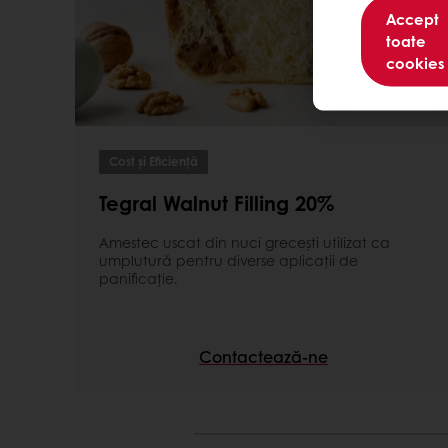
Accept
toate
cookies
Cost și Eficiență
Tegral Walnut Filling 20%
Amestec uscat din nuci grecești utilizat ca
umplutură pentru diverse aplicaţii de
panificație.
Contactează-ne