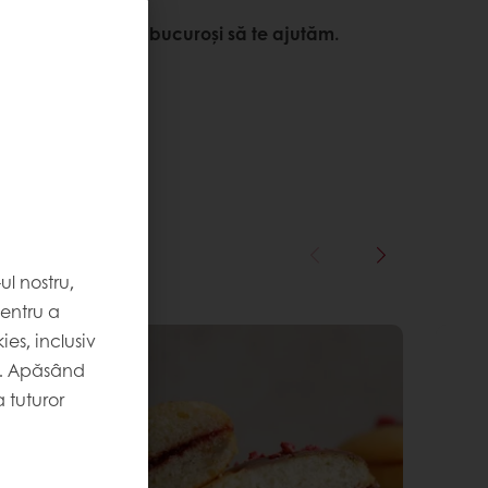
nformații? Suntem bucuroși să te ajutăm.
l nostru,
pentru a
es, inclusiv
. Apăsând
 tuturor