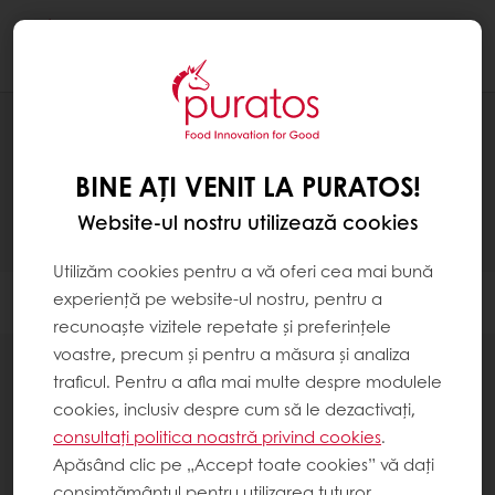
Togg
navi
PRODUSE
BINE AȚI VENIT LA PURATOS!
Website-ul nostru utilizează cookies
Utilizăm cookies pentru a vă oferi cea mai bună
experiență pe website-ul nostru, pentru a
Filtrare
recunoaște vizitele repetate și preferințele
voastre, precum și pentru a măsura și analiza
traficul. Pentru a afla mai multe despre modulele
cookies, inclusiv despre cum să le dezactivați,
consultați politica noastră privind cookies
.
13
items
Apăsând clic pe „Accept toate cookies” vă dați
consimțământul pentru utilizarea tuturor