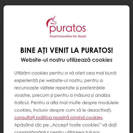
Togg
navi
PRODUSE
BINE AȚI VENIT LA PURATOS!
Website-ul nostru utilizează cookies
Utilizăm cookies pentru a vă oferi cea mai bună
experiență pe website-ul nostru, pentru a
Filtrare
recunoaște vizitele repetate și preferințele
voastre, precum și pentru a măsura și analiza
traficul. Pentru a afla mai multe despre modulele
cookies, inclusiv despre cum să le dezactivați,
consultați politica noastră privind cookies
.
Apăsând clic pe „Accept toate cookies” vă dați
Mixuri de brutărie
consimțământul pentru utilizarea tuturor