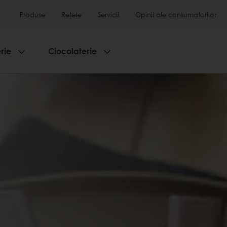
Produse
Rețete
Servicii
Opinii ale consumatorilor
rie
Ciocolaterie