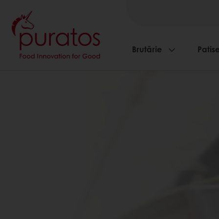
Brutărie
Patise