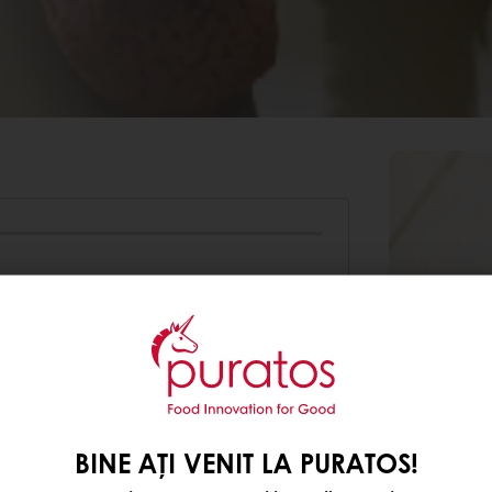
500
g
200
g
10
g
20
g
BINE AȚI VENIT LA PURATOS!
300
g