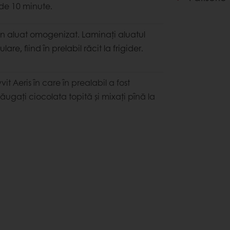
 de 10 minute.
un aluat omogenizat. Laminați aluatul
re, fiind în prelabil răcit la frigider.
t Aeris în care în prealabil a fost
dăugați ciocolata topită și mixați pînă la