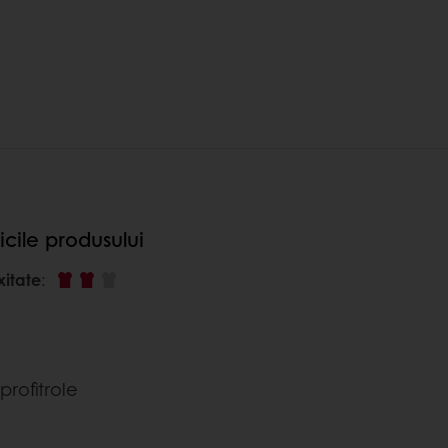
icile produsului
xitate
:
 profitrole