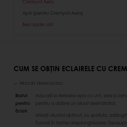
Cremyvit Aeris
Apă (pentru Cremyvit Aeris)
Belcolade Lait
CUM SE OBȚIN ECLAIRELE CU CRE
PROCES TEHNOLOGIC
Blatul
Aduceți la fierbere apa cu unt, sare și zahă
pentru
pentru a obține un aluat deshidratat.
Eclair
Mixați aluatul obținut, cu spatula, adău
Turnați în forme dreptunghiulare. Deasup