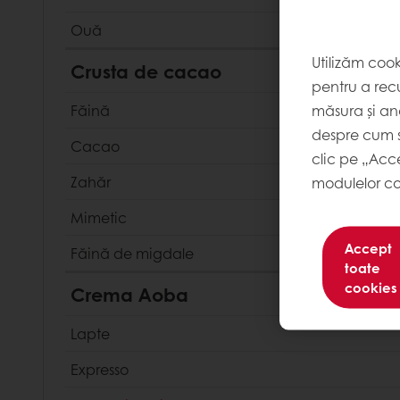
Ouă
Utilizăm coo
Crusta de cacao
pentru a recu
măsura și ana
Făină
despre cum s
Cacao
clic pe „Acc
Zahăr
modulelor co
Mimetic
Accept
Făină de migdale
toate
cookies
Crema Aoba
Lapte
Expresso