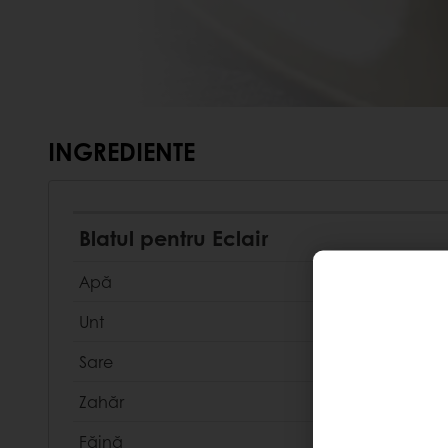
INGREDIENTE
Blatul pentru Eclair
Apă
Unt
Sare
Zahăr
Făină