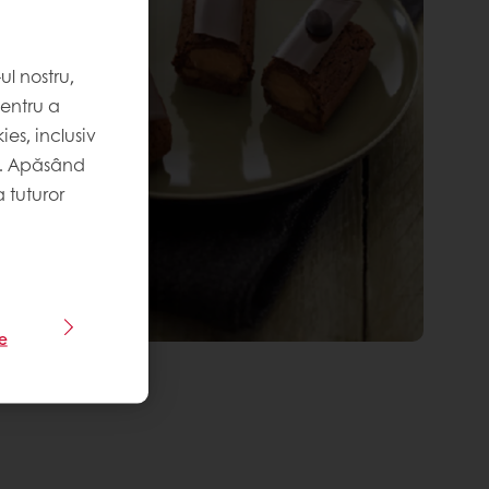
l nostru,
pentru a
es, inclusiv
. Apăsând
 tuturor
le