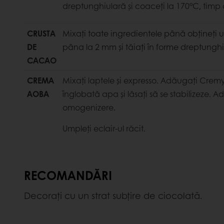
dreptunghiulară și coaceți la 170°C, timp
CRUSTA
Mixați toate ingredientele până obțineți 
DE
pâna la 2 mm și tăiați în forme dreptunghiula
CACAO
CREMA
Mixați laptele și expresso. Adăugați Cremyvi
AOBA
înglobată apa și lăsați să se stabilizeze. A
omogenizere.
Umpleți eclair-ul răcit.
RECOMANDĂRI
Decorați cu un strat subțire de ciocolată.