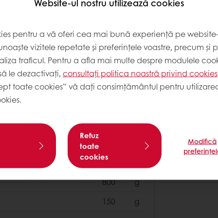
Website-ul nostru utilizează cookies
500
g
kies pentru a vă oferi cea mai bună experiență pe website-u
noaște vizitele repetate și preferințele voastre, precum și 
liza traficul. Pentru a afla mai multe despre modulele cooki
100
g
ă le dezactivați,
consultați politica noastră privind cookies
20
g
ept toate cookies” vă dați consimțământul pentru utilizarea
100
g
okies.
100
g
Refuz
20
g
Modifică
toate
preferințe
cookies
800
g
150
g