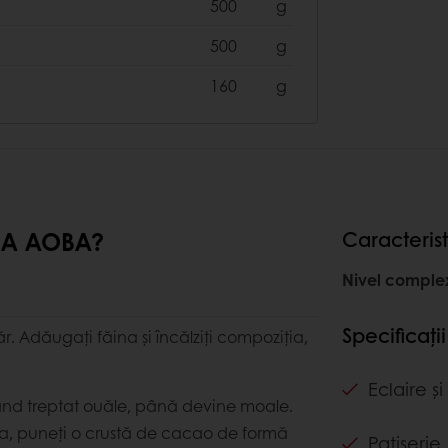
500
g
500
g
160
g
MA AOBA?
Caracterist
Nivel comple
Specificații
r. Adăugați făina și încălziți compoziția,
Eclaire și
gând treptat ouăle, până devine moale.
ra, puneți o crustă de cacao de formă
Patiserie