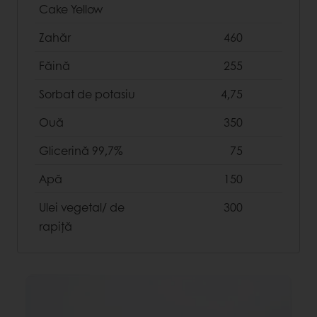
Cake Yellow
Zahăr
460
Făină
255
Sorbat de potasiu
4,75
Ouă
350
Glicerină 99,7%
75
Apă
150
Ulei vegetal/ de
300
rapiță