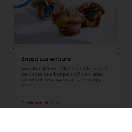
Brioșă sustenabilă
Adoptă sustenabilitatea cu rețeta noastră
delicioasă de Brioșă pe bază de plante,
care încântă consumatorii din întreaga
lume.
Citește mai mult