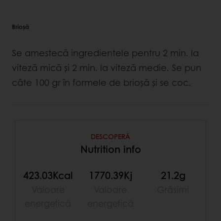
Brioșă
Se amestecă ingredientele pentru 2 min. la
viteză mică și 2 min. la viteză medie. Se pun
câte 100 gr în formele de brioșă și se coc.
DESCOPERĂ
Nutrition info
423.03Kcal
1770.39Kj
21.2g
Valoare
Valoare
Grăsimi
energetică
energetică