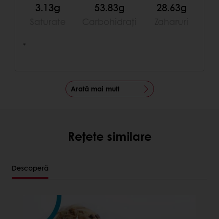
3.13g
53.83g
28.63g
Saturate
Carbohidrați
Zaharuri
*
Arată mai mult
Rețete similare
Descoperă