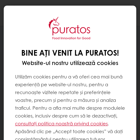
Togg
navi
BINE AȚI VENIT LA PURATOS!
Website-ul nostru utilizează cookies
Utilizăm cookies pentru a vă oferi cea mai bună
experiență pe website-ul nostru, pentru a
recunoaște vizitele repetate și preferințele
voastre, precum și pentru a măsura și analiza
traficul. Pentru a afla mai multe despre modulele
cookies, inclusiv despre cum să le dezactivați,
consultați politica noastră privind cookies
.
Apăsând clic pe „Accept toate cookies” vă dați
consimțământul pentru utilizarea tuturor