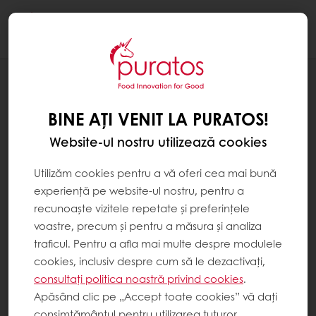
Togg
navi
REȚETE
GOGOAȘĂ CREATIVĂ
BINE AȚI VENIT LA PURATOS!
Website-ul nostru utilizează cookies
Utilizăm cookies pentru a vă oferi cea mai bună
experiență pe website-ul nostru, pentru a
recunoaște vizitele repetate și preferințele
voastre, precum și pentru a măsura și analiza
traficul. Pentru a afla mai multe despre modulele
cookies, inclusiv despre cum să le dezactivați,
consultați politica noastră privind cookies
.
Apăsând clic pe „Accept toate cookies” vă dați
consimțământul pentru utilizarea tuturor