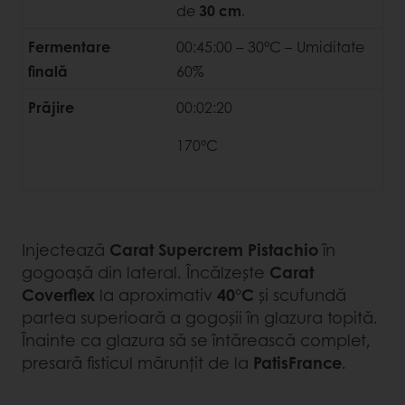
de
30 cm
.
Fermentare
00:45:00 – 30°C – Umiditate
finală
60%
Prăjire
00:02:20
170°C
Injectează
Carat Supercrem Pistachio
în
gogoașă din lateral. Încălzește
Carat
Coverflex
la aproximativ
40°C
și scufundă
partea superioară a gogoșii în glazura topită.
Înainte ca glazura să se întărească complet,
presară fisticul mărunțit de la
PatisFrance
.