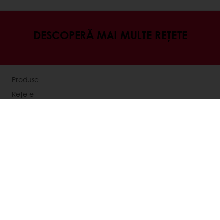
DESCOPERĂ MAI MULTE REȚETE
Produse
Rețete
Servicii
Opinii ale consumatorilor
Despre puratos
Știri
Contactează-ne
Selectează o țară