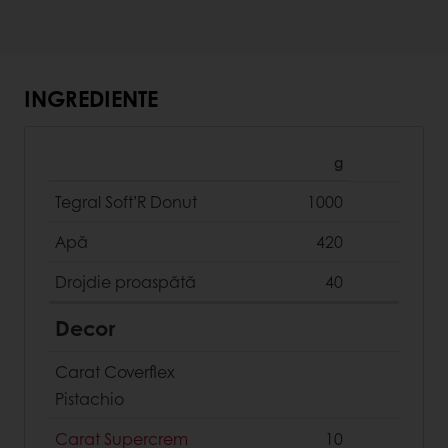
INGREDIENTE
g
Tegral Soft’R Donut
1000
Apă
420
Drojdie proaspătă
40
Decor
Carat Coverflex
Pistachio
Carat Supercrem
10