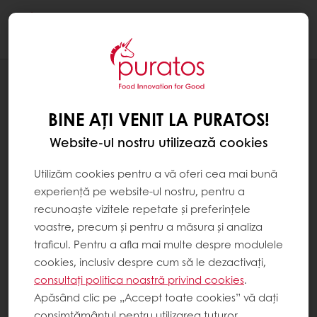
Togg
navi
REȚETE
DOM DE CIOCOLATĂ
BINE AȚI VENIT LA PURATOS!
Website-ul nostru utilizează cookies
Utilizăm cookies pentru a vă oferi cea mai bună
experiență pe website-ul nostru, pentru a
recunoaște vizitele repetate și preferințele
voastre, precum și pentru a măsura și analiza
traficul. Pentru a afla mai multe despre modulele
cookies, inclusiv despre cum să le dezactivați,
consultați politica noastră privind cookies
.
Apăsând clic pe „Accept toate cookies” vă dați
consimțământul pentru utilizarea tuturor