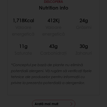
DESCOPERĂ
Nutrition info
1,718Kcal
412Kj
24g
Valoare
Valoare
Grăsimi
energetică
energetică
11g
43g
30g
Saturate
Carbohidrați
Zaharuri
*Conceptul pe bază de plante nu elimină
potențialii alergeni. Vă rugăm să verificați fișele
tehnice ale produselor pentru informații cu
privire la prezența potențială a alergenilor.
Arată mai mult