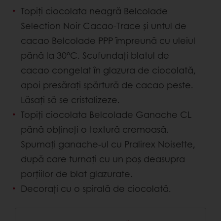
Topiți ciocolata neagră Belcolade
Selection Noir Cacao-Trace și untul de
cacao Belcolade PPP împreună cu uleiul
până la 30°C. Scufundați blatul de
cacao congelat în glazura de ciocolată,
apoi presărați spărtură de cacao peste.
Lăsați să se cristalizeze.
Topiți ciocolata Belcolade Ganache CL
până obțineți o textură cremoasă.
Spumați ganache-ul cu Pralirex Noisette,
după care turnați cu un poș deasupra
porțiilor de blat glazurate.
Decorați cu o spirală de ciocolată.