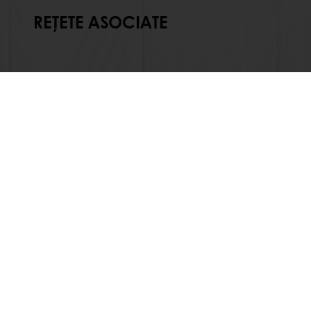
REȚETE ASOCIATE
Produse
Despre pur
Rețete
Știri
Servicii
Contactea
Opinii ale consumatorilor
+373 22 413845
Customerservicemd@puratos.c