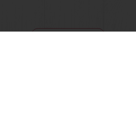
Vezi toate rețetele
atos
ză-ne
om