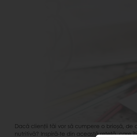
Dacă clienții tăi vor să cumpere o brioșă, de
nutritivă? Inspiră-te din această rețetă, care î