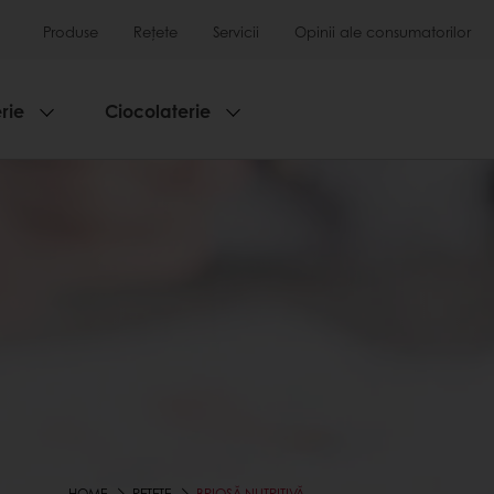
Produse
Rețete
Servicii
Opinii ale consumatorilor
rie
Ciocolaterie
HOME
REȚETE
BRIOȘĂ NUTRITIVĂ