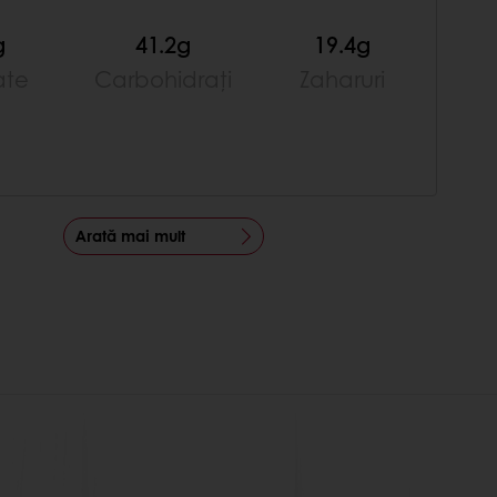
g
41.2g
19.4g
ate
Carbohidrați
Zaharuri
Arată mai mult