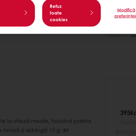
Refuz
Modifică
toate
preferințe
cookies
395K
e la viteză medie, folosind paleta.
Valo
e brioșă și adaugă 15 g de
energe