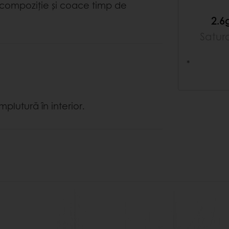
 compoziție și coace timp de
2.6
Satur
*
plutură în interior.