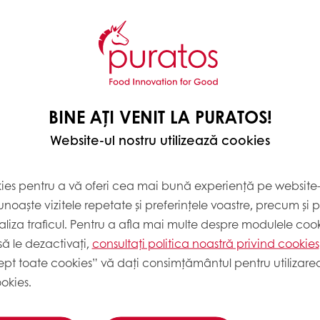
, cu
12,6 g mai puțin zahăr
și cu
8,7 g
 piață!
BINE AȚI VENIT LA PURATOS!
Grams
Website-ul nostru utilizează cookies
1000
kies pentru a vă oferi cea mai bună experiență pe website-u
350
noaște vizitele repetate și preferințele voastre, precum și 
225
liza traficul. Pentru a afla mai multe despre modulele cooki
ă le dezactivați,
consultați politica noastră privind cookies
300
ept toate cookies” vă dați consimțământul pentru utilizarea
340
okies.
2215