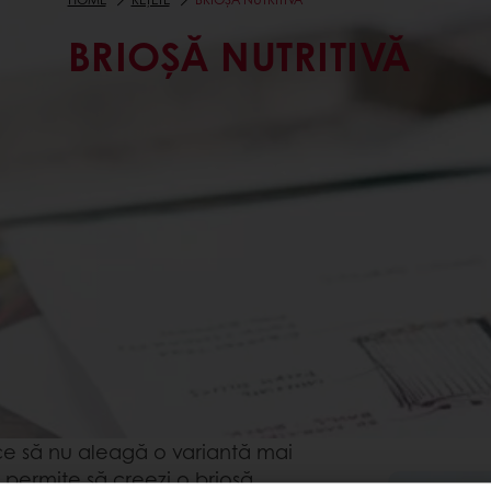
BRIOȘĂ NUTRITIVĂ
 ce să nu aleagă o variantă mai
ți permite să creezi o brioșă