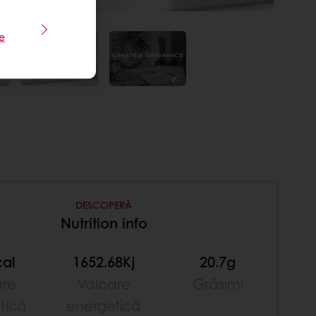
le
DESCOPERĂ
Nutrition info
cal
1652.68Kj
20.7g
are
Valoare
Grăsimi
tică
energetică