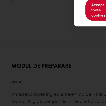
Accept
toate
cookies
MODUL DE PREPARARE
Aluatul
Amestecă toate ingredientele timp de 4 minut
Toarnă 70 g de compoziție în fiecare formă d