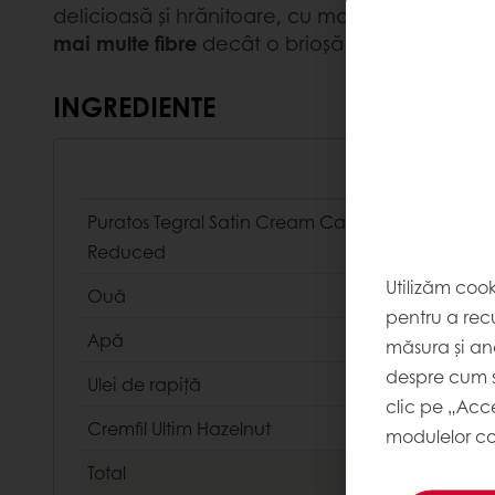
delicioasă și hrănitoare, cu mai puține calorii
mai multe fibre
decât o brioșă obișnuită de pe
INGREDIENTE
Puratos Tegral Satin Cream Cake Sugar
Reduced
Utilizăm coo
Ouă
pentru a recu
Apă
măsura și ana
despre cum s
Ulei de rapiță
clic pe „Acc
Cremfil Ultim Hazelnut
modulelor co
Total