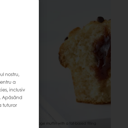
l nostru,
pentru a
es, inclusiv
. Apăsând
 tuturor